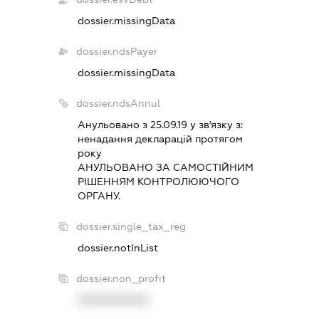
dossier.missingData
dossier.ndsPayer
dossier.missingData
dossier.ndsAnnul
Анульовано з 25.09.19 у зв'язку з:
ненадання декларацiй протягом
року
АНУЛЬОВАНО ЗА САМОСТIЙНИМ
РIШЕННЯМ КОНТРОЛЮЮЧОГО
ОРГАНУ.
dossier.single_tax_reg
dossier.notInList
dossier.non_profit
XXXXXXXXXX