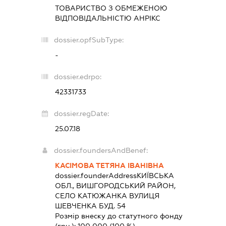
ТОВАРИСТВО З ОБМЕЖЕНОЮ
ВІДПОВІДАЛЬНІСТЮ
АНРІКС
dossier.opfSubType:
-
dossier.edrpo:
42331733
dossier.regDate:
25.07.18
dossier.foundersAndBenef:
КАСІМОВА ТЕТЯНА ІВАНІВНА
dossier.founderAddress
КИЇВСЬКА
ОБЛ., ВИШГОРОДСЬКИЙ РАЙОН,
СЕЛО КАТЮЖАНКА ВУЛИЦЯ
ШЕВЧЕНКА БУД. 54
Розмір внеску до статутного фонду