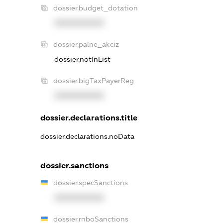
dossier.budget_dotation
XXXXXXXXXX
dossier.palne_akciz
dossier.notInList
dossier.bigTaxPayerReg
XXXXXXXXXX
dossier.declarations.title
dossier.declarations.noData
dossier.sanctions
dossier.specSanctions
XXXXXXXXXX
dossier.rnboSanctions