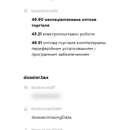
dossier.kveds:
46.90
неспеціалізована оптова
торгівля
43.21
електромонтажні роботи
46.51
оптова торгівля комп'ютерами,
периферійним устаткованням і
програмним забезпеченням
dossier.tax
dossier.staff
XXXXXXXXXX
dossier.taxDebt
dossier.missingData
dossier.esvDebt