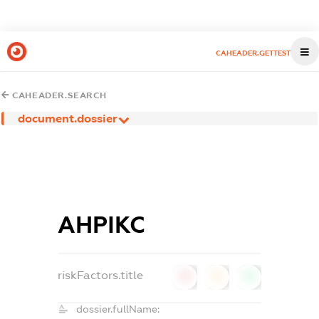
CAHEADER.GETTEST
CAHEADER.SEARCH
document.dossier
АНРІКС
riskFactors.title
0
0
0
dossier.fullName: