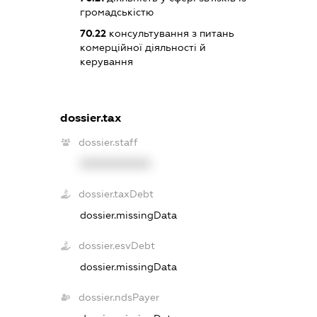
громадськістю
70.22
консультування з питань
комерційної діяльності й
керування
dossier.tax
dossier.staff
XXXXXXXXXX
dossier.taxDebt
dossier.missingData
dossier.esvDebt
dossier.missingData
dossier.ndsPayer