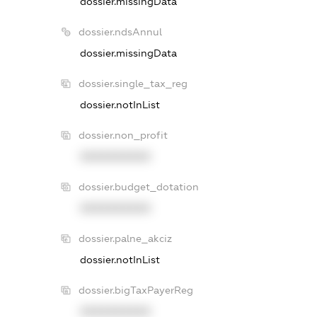
dossier.missingData
dossier.ndsAnnul
dossier.missingData
dossier.single_tax_reg
dossier.notInList
dossier.non_profit
XXXXXXXXXX
dossier.budget_dotation
XXXXXXXXXX
dossier.palne_akciz
dossier.notInList
dossier.bigTaxPayerReg
XXXXXXXXXX