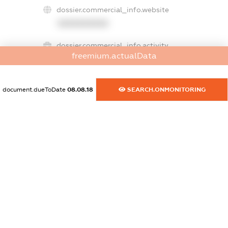
dossier.commercial_info.website
XXXXXXXXXX
dossier.commercial_info.activity
freemium.actualData
XXXXXXXXXX
document.dueToDate
08.08.18
SEARCH.ONMONITORING
freemium.exampleText_1
freemium.exampleText_2
freemium.anonymousPerSearch2
FREEMIUM.DETAILS
FREEMIUM.REGISTER