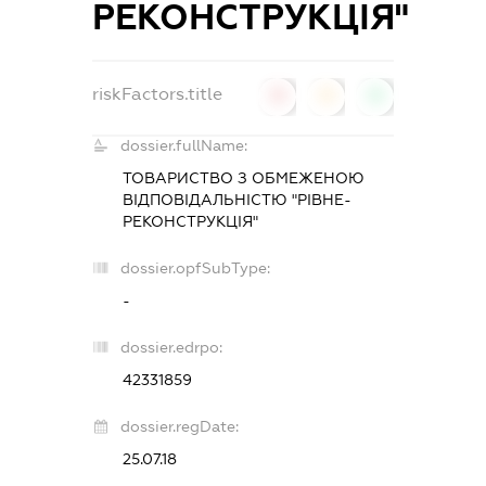
РЕКОНСТРУКЦІЯ"
riskFactors.title
0
0
0
dossier.fullName:
ТОВАРИСТВО З ОБМЕЖЕНОЮ
ВІДПОВІДАЛЬНІСТЮ "РІВНЕ-
РЕКОНСТРУКЦІЯ"
dossier.opfSubType:
-
dossier.edrpo:
42331859
dossier.regDate:
25.07.18