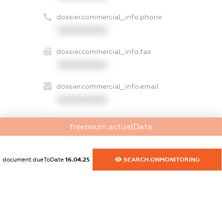
dossier.commercial_info.phone
XXXXXXXXXX
dossier.commercial_info.fax
XXXXXXXXXX
dossier.commercial_info.email
XXXXXXXXXX
dossier.commercial_info.website
freemium.actualData
XXXXXXXXXX
dossier.commercial_info.activity
document.dueToDate
16.04.25
SEARCH.ONMONITORING
XXXXXXXXXX
freemium.exampleText_1
freemium.exampleText_2