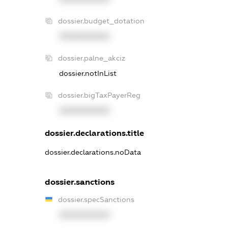
dossier.budget_dotation
XXXXXXXXXX
dossier.palne_akciz
dossier.notInList
dossier.bigTaxPayerReg
XXXXXXXXXX
dossier.declarations.title
dossier.declarations.noData
dossier.sanctions
dossier.specSanctions
XXXXXXXXXX