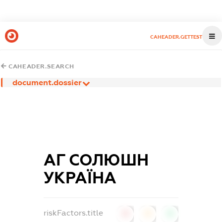
CAHEADER.GETTEST
CAHEADER.SEARCH
document.dossier
АГ СОЛЮШН
УКРАЇНА
riskFactors.title
0
0
0