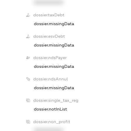
XXXXXXXXXX
dossier.taxDebt
dossier.missingData
dossier.esvDebt
dossier.missingData
dossier.ndsPayer
dossier.missingData
dossier.ndsAnnul
dossier.missingData
dossier.single_tax_reg
dossier.notInList
dossier.non_profit
XXXXXXXXXX