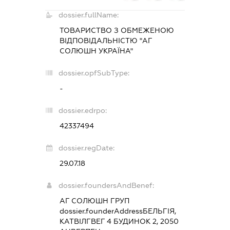
dossier.fullName:
ТОВАРИСТВО З ОБМЕЖЕНОЮ
ВІДПОВІДАЛЬНІСТЮ "АГ
СОЛЮШН УКРАЇНА"
dossier.opfSubType:
-
dossier.edrpo:
42337494
dossier.regDate:
29.07.18
dossier.foundersAndBenef:
АГ СОЛЮШН ГРУП
dossier.founderAddress
БЕЛЬГІЯ,
КАТВІЛГВЕГ 4 БУДИНОК 2, 2050