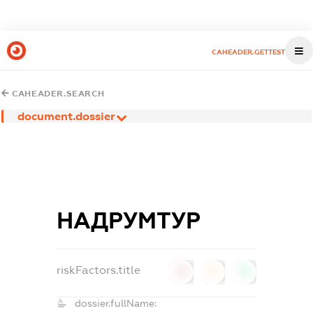
CAHEADER.GETTEST
CAHEADER.SEARCH
document.dossier
НАДРУМТУР
riskFactors.title
0
0
0
dossier.fullName: