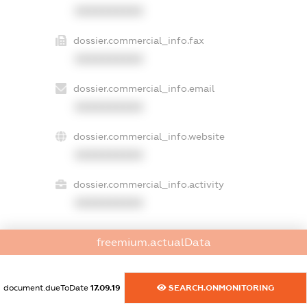
XXXXXXXXXX
dossier.commercial_info.fax
XXXXXXXXXX
dossier.commercial_info.email
XXXXXXXXXX
dossier.commercial_info.website
XXXXXXXXXX
dossier.commercial_info.activity
XXXXXXXXXX
freemium.actualData
freemium.exampleText_1
freemium.exampleText_2
freemium.anonymousPerSearch2
document.dueToDate
17.09.19
SEARCH.ONMONITORING