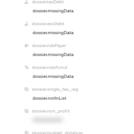
dossier.taxDebt
dossier.missingData
dossier.esvDebt
dossier.missingData
dossier.ndsPayer
dossier.missingData
dossier.ndsAnnul
dossier.missingData
dossier.single_tax_reg
dossier.notInList
dossier.non_profit
XXXXXXXXXX
dossier.budget_dotation