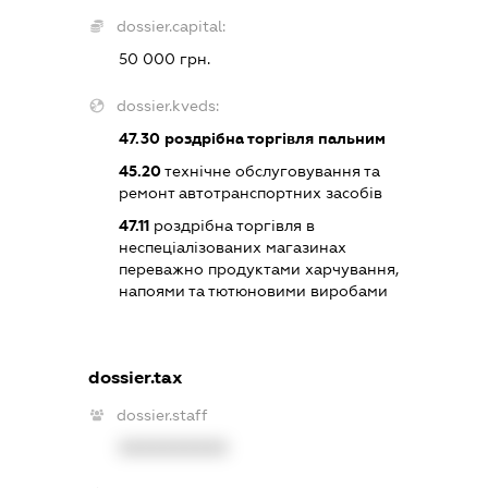
dossier.capital:
50 000 грн.
dossier.kveds:
47.30
роздрібна торгівля пальним
45.20
технічне обслуговування та
ремонт автотранспортних засобів
47.11
роздрібна торгівля в
неспеціалізованих магазинах
переважно продуктами харчування,
напоями та тютюновими виробами
dossier.tax
dossier.staff
XXXXXXXXXX