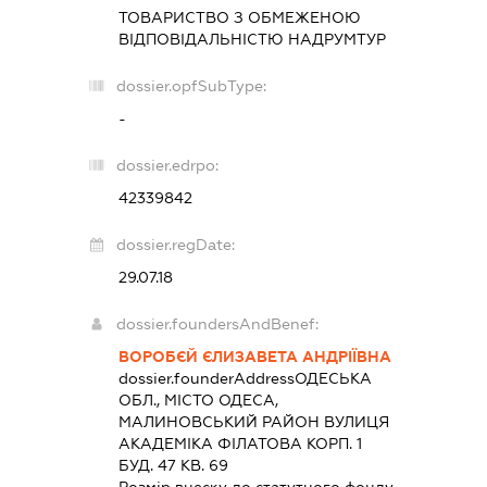
ТОВАРИСТВО З ОБМЕЖЕНОЮ
ВІДПОВІДАЛЬНІСТЮ
НАДРУМТУР
dossier.opfSubType:
-
dossier.edrpo:
42339842
dossier.regDate:
29.07.18
dossier.foundersAndBenef:
ВОРОБЄЙ ЄЛИЗАВЕТА АНДРІЇВНА
dossier.founderAddress
ОДЕСЬКА
ОБЛ., МІСТО ОДЕСА,
МАЛИНОВСЬКИЙ РАЙОН ВУЛИЦЯ
АКАДЕМІКА ФІЛАТОВА КОРП. 1
БУД. 47 КВ. 69