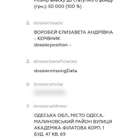
Розмір внеску до статутного фонду
(грн.):
50 000
(100 %)
dossier.heads:
ВОРОБЄЙ ЄЛИЗАВЕТА АНДРІЇВНА
-
КЕРІВНИК
dossier.position -
dossier.beneficiaries:
dossier.missingData
dossier.smida:
XXXXXXXXXX
dossier.address:
ОДЕСЬКА ОБЛ., МІСТО ОДЕСА,
МАЛИНОВСЬКИЙ РАЙОН ВУЛИЦЯ
АКАДЕМІКА ФІЛАТОВА КОРП. 1
БУД. 47 КВ. 69