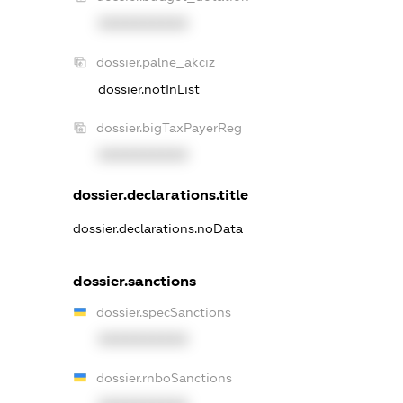
XXXXXXXXXX
dossier.palne_akciz
dossier.notInList
dossier.bigTaxPayerReg
XXXXXXXXXX
dossier.declarations.title
dossier.declarations.noData
dossier.sanctions
dossier.specSanctions
XXXXXXXXXX
dossier.rnboSanctions