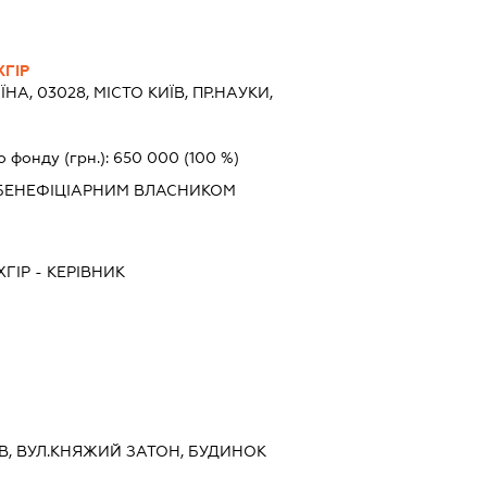
ГІР
ЇНА, 03028, МІСТО КИЇВ, ПР.НАУКИ,
о фонду (грн.):
650 000
(100 %)
БЕНЕФІЦІАРНИМ ВЛАСНИКОМ
ГІР
-
КЕРІВНИК
ИЇВ, ВУЛ.КНЯЖИЙ ЗАТОН, БУДИНОК