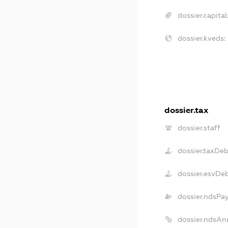
dossier.capital
dossier.kveds:
dossier.tax
dossier.staff
dossier.taxDeb
dossier.esvDe
dossier.ndsPa
dossier.ndsAn