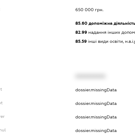
:
650 000 грн.
85.60
допоміжна діяльність 
82.99
надання інших допоміж
85.59
інші види освіти, н.в.і.у
XXXXXXXXXX
t
dossier.missingData
bt
dossier.missingData
yer
dossier.missingData
nul
dossier.missingData