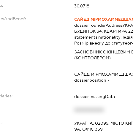
e:
30.07.18
ersAndBenef:
САЙЕД МІРМОХАММЕДШАХ
dossier.founderAddress
УКРА
БУДИНОК 34, КВАРТИРА 22
statements.nationality:
Індія
Розмір внеску до статутног
ЗАСНОВНИК Є КІНЦЕВИМ 
(КОНТРОЛЕРОМ)
САЙЕД МІРМОХАММЕДШАХ
dossier.position -
iaries:
dossier.missingData
XXXXXXXXXX
s:
УКРАЇНА, 02095, МІСТО К
9А, ОФІС 369