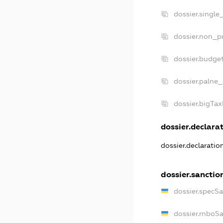
dossier.single
dossier.non_pr
dossier.budge
dossier.palne_
dossier.bigTa
dossier.declarat
dossier.declarati
dossier.sanctio
dossier.specS
dossier.rnboS