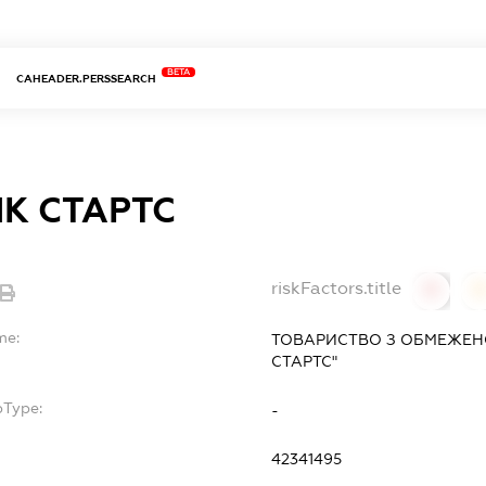
BETA
CAHEADER.PERSSEARCH
К СТАРТС
riskFactors.title
0
0
me:
ТОВАРИСТВО З ОБМЕЖЕН
СТАРТС"
bType:
-
42341495