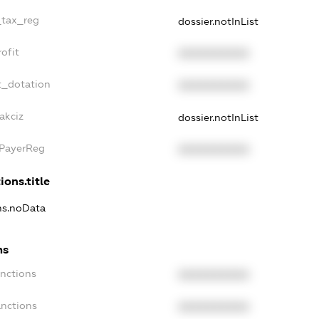
_tax_reg
dossier.notInList
ofit
XXXXXXXXXX
t_dotation
XXXXXXXXXX
akciz
dossier.notInList
xPayerReg
XXXXXXXXXX
ions.title
ons.noData
ns
anctions
XXXXXXXXXX
anctions
XXXXXXXXXX