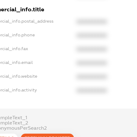
rcial_info.title
rcial_info.postal_address
XXXXXXXXXX
rcial_info.phone
XXXXXXXXXX
rcial_info.fax
XXXXXXXXXX
rcial_info.email
XXXXXXXXXX
rcial_info.website
XXXXXXXXXX
cial_info.activity
XXXXXXXXXX
ampleText_1
ampleText_2
onymousPerSearch2