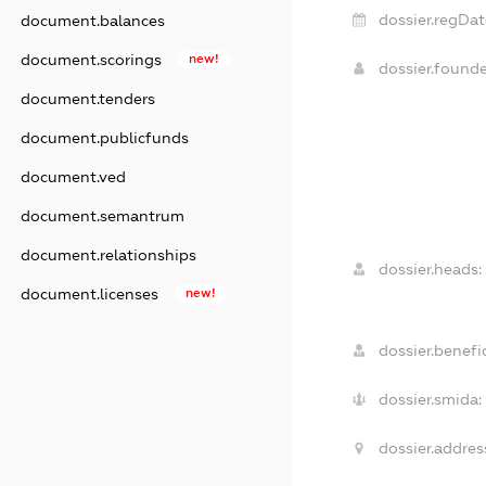
dossier.regDat
document.balances
document.scorings
new!
dossier.found
document.tenders
document.publicfunds
document.ved
document.semantrum
document.relationships
dossier.heads:
document.licenses
new!
dossier.benefic
dossier.smida:
dossier.addres