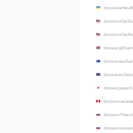
dossier.amkuB
dossier.ofacS
dossier.ofacN
dossier.gbSan
dossier.ausSa
dossier.euSan
dossier.japan
dossier.canad
dossier.rfSanc
dossier.russia