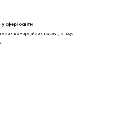
у сфері освіти
них комерційних послуг, н.в.і.у.
.