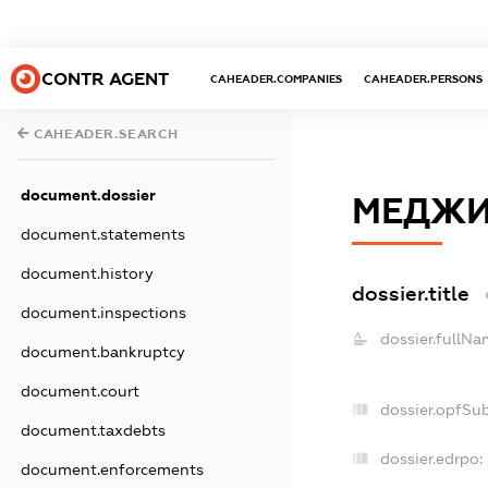
CONTR AGENT
CAHEADER.COMPANIES
CAHEADER.PERSONS
CAHEADER.SEARCH
document.dossier
МЕДЖИ
document.statements
document.history
dossier.title
document.inspections
dossier.fullNa
document.bankruptcy
document.court
dossier.opfSu
document.taxdebts
dossier.edrpo:
document.enforcements