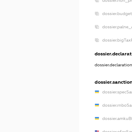
dossier.non_pr
dossier.budge
dossier.palne_
dossier.bigTa
dossier.declarat
dossier.declaratio
dossier.sanctio
dossier.specSa
dossier.rnboSa
dossier.amkuBl
dossier.ofacSa