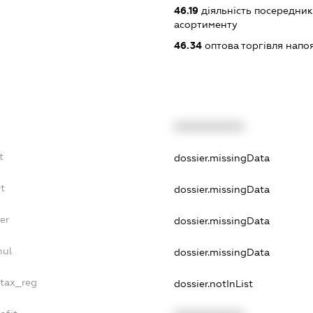
46.19
діяльність посередник
асортименту
46.34
оптова торгівля напо
XXXXXXXXXX
t
dossier.missingData
bt
dossier.missingData
er
dossier.missingData
nul
dossier.missingData
_tax_reg
dossier.notInList