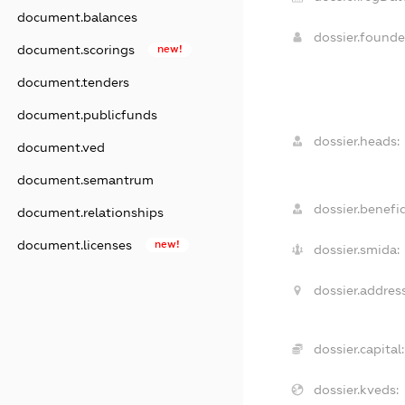
document.balances
dossier.found
document.scorings
new!
document.tenders
document.publicfunds
dossier.heads:
document.ved
document.semantrum
dossier.benefic
document.relationships
document.licenses
new!
dossier.smida:
dossier.address
dossier.capital:
dossier.kveds: