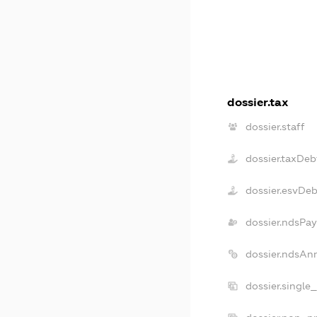
dossier.tax
dossier.staff
dossier.taxDeb
dossier.esvDe
dossier.ndsPay
dossier.ndsAn
dossier.single