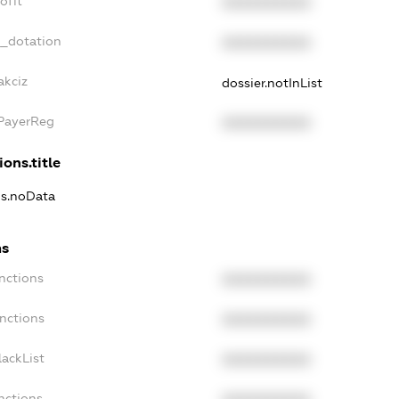
ofit
XXXXXXXXXX
t_dotation
XXXXXXXXXX
akciz
dossier.notInList
xPayerReg
XXXXXXXXXX
ions.title
ns.noData
ns
nctions
XXXXXXXXXX
nctions
XXXXXXXXXX
ackList
XXXXXXXXXX
nctions