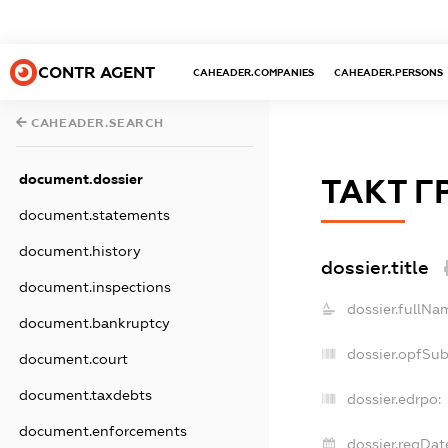
CONTR AGENT
CAHEADER.COMPANIES
CAHEADER.PERSONS
CAHEADER.SEARCH
document.dossier
ТАКТ Г
document.statements
document.history
dossier.title
document.inspections
dossier.fullNa
document.bankruptcy
dossier.opfSu
document.court
document.taxdebts
dossier.edrpo:
document.enforcements
dossier.regDat