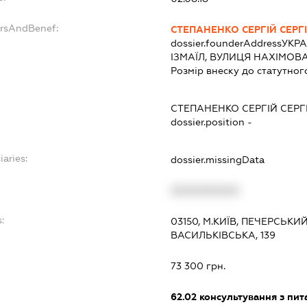
ersAndBenef:
СТЕПАНЕНКО СЕРГІЙ СЕР
dossier.founderAddress
УКРА
ІЗМАЇЛ, ВУЛИЦЯ НАХІМОВА
Розмір внеску до статутног
СТЕПАНЕНКО СЕРГІЙ СЕР
dossier.position -
iaries:
dossier.missingData
XXXXXXXXXX
:
03150, М.КИЇВ, ПЕЧЕРСЬК
ВАСИЛЬКІВСЬКА, 139
73 300 грн.
62.02
консультування з пит