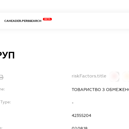
BETA
CAHEADER.PERSSEARCH
РУП
riskFactors.title
0
0
me:
ТОВАРИСТВО З ОБМЕЖЕН
bType:
-
42355204
e:
02.08.18