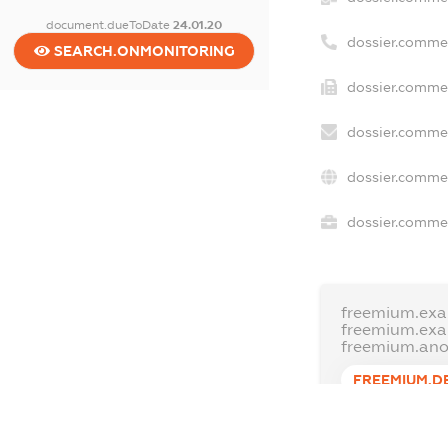
document.dueToDate
24.01.20
dossier.comme
SEARCH.ONMONITORING
dossier.commer
dossier.commer
dossier.commer
dossier.commer
freemium.exa
freemium.ex
freemium.an
FREEMIUM.D