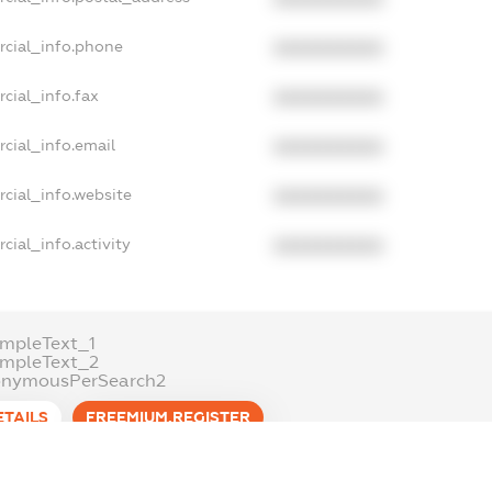
rcial_info.phone
XXXXXXXXXX
cial_info.fax
XXXXXXXXXX
cial_info.email
XXXXXXXXXX
cial_info.website
XXXXXXXXXX
cial_info.activity
XXXXXXXXXX
mpleText_1
ampleText_2
onymousPerSearch2
ETAILS
FREEMIUM.REGISTER