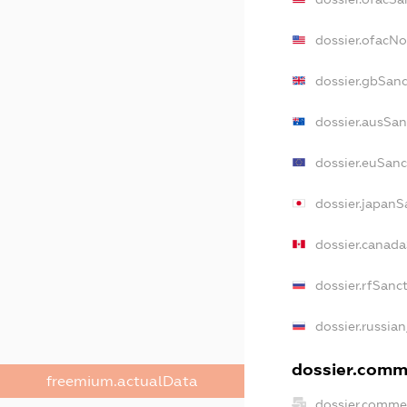
dossier.ofacN
dossier.gbSan
dossier.ausSan
dossier.euSanc
dossier.japanS
dossier.canad
dossier.rfSanc
dossier.russia
dossier.comme
freemium.actualData
dossier.comme