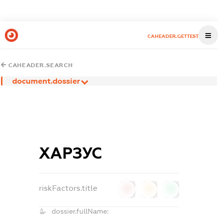
CAHEADER.GETTEST
CAHEADER.SEARCH
document.dossier
ХАРЗУС
riskFactors.title
0
0
0
dossier.fullName: