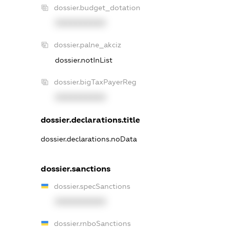
dossier.budget_dotation
XXXXXXXXXX
dossier.palne_akciz
dossier.notInList
dossier.bigTaxPayerReg
XXXXXXXXXX
dossier.declarations.title
dossier.declarations.noData
dossier.sanctions
dossier.specSanctions
XXXXXXXXXX
dossier.rnboSanctions