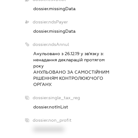
dossier.missingData
dossier.ndsPayer
dossier.missingData
dossier.ndsAnnul
Анульовано з 26.12.19 у зв'язку з:
ненадання декларацiй протягом
року
АНУЛЬОВАНО ЗА САМОСТIЙНИМ
РIШЕННЯМ КОНТРОЛЮЮЧОГО
ОРГАНУ.
dossier.single_tax_reg
dossier.notInList
dossier.non_profit
XXXXXXXXXX