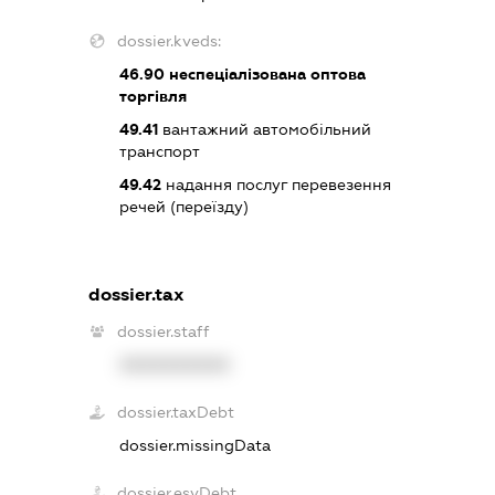
dossier.kveds:
46.90
неспеціалізована оптова
торгівля
49.41
вантажний автомобільний
транспорт
49.42
надання послуг перевезення
речей (переїзду)
dossier.tax
dossier.staff
XXXXXXXXXX
dossier.taxDebt
dossier.missingData
dossier.esvDebt