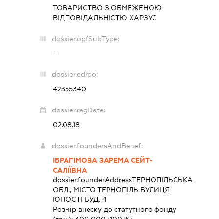
ТОВАРИСТВО З ОБМЕЖЕНОЮ
ВІДПОВІДАЛЬНІСТЮ
ХАРЗУС
dossier.opfSubType:
-
dossier.edrpo:
42355340
dossier.regDate:
02.08.18
dossier.foundersAndBenef:
ІБРАГІМОВА ЗАРЕМА СЕЙТ-
САЛІЇВНА
dossier.founderAddress
ТЕРНОПІЛЬСЬКА
ОБЛ., МІСТО ТЕРНОПІЛЬ ВУЛИЦЯ
ЮНОСТІ БУД. 4
Розмір внеску до статутного фонду
(грн.):
400 000
(100 %)