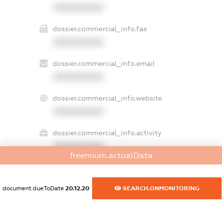
XXXXXXXXXX
dossier.commercial_info.fax
XXXXXXXXXX
dossier.commercial_info.email
XXXXXXXXXX
dossier.commercial_info.website
XXXXXXXXXX
dossier.commercial_info.activity
XXXXXXXXXX
freemium.actualData
document.dueToDate
20.12.20
SEARCH.ONMONITORING
freemium.exampleText_1
freemium.exampleText_2
freemium.anonymousPerSearch2