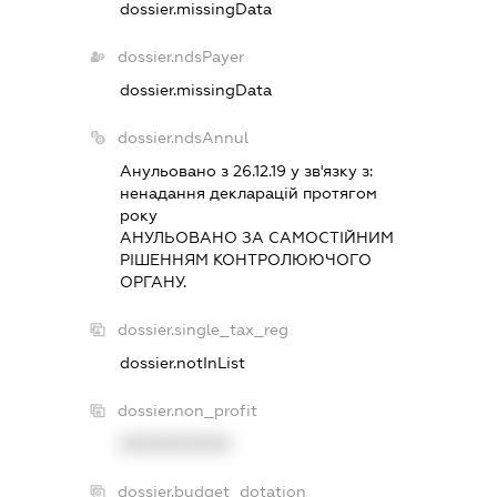
dossier.missingData
dossier.ndsPayer
dossier.missingData
dossier.ndsAnnul
Анульовано з 26.12.19 у зв'язку з:
ненадання декларацiй протягом
року
АНУЛЬОВАНО ЗА САМОСТIЙНИМ
РIШЕННЯМ КОНТРОЛЮЮЧОГО
ОРГАНУ.
dossier.single_tax_reg
dossier.notInList
dossier.non_profit
XXXXXXXXXX
dossier.budget_dotation