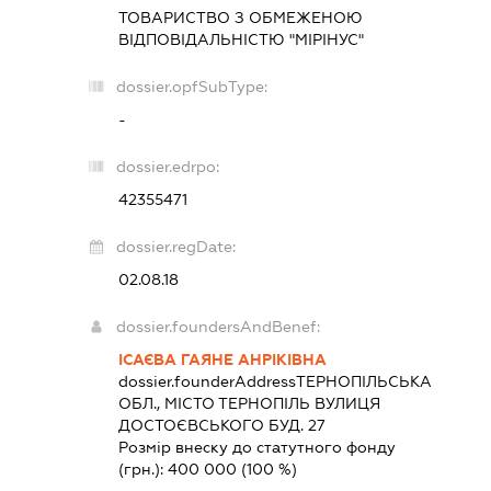
ТОВАРИСТВО З ОБМЕЖЕНОЮ
ВІДПОВІДАЛЬНІСТЮ "МІРІНУС"
dossier.opfSubType:
-
dossier.edrpo:
42355471
dossier.regDate:
02.08.18
dossier.foundersAndBenef:
ІСАЄВА ГАЯНЕ АНРІКІВНА
dossier.founderAddress
ТЕРНОПІЛЬСЬКА
ОБЛ., МІСТО ТЕРНОПІЛЬ ВУЛИЦЯ
ДОСТОЄВСЬКОГО БУД. 27
Розмір внеску до статутного фонду
(грн.):
400 000
(100 %)