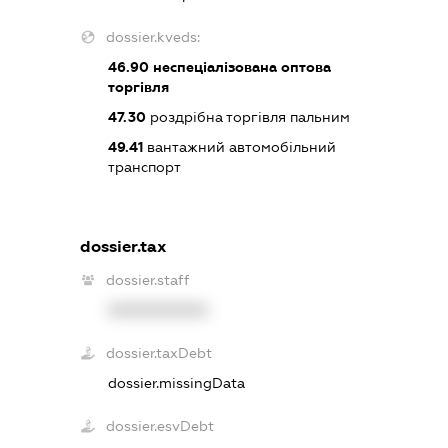
dossier.kveds:
46.90
неспеціалізована оптова
торгівля
47.30
роздрібна торгівля пальним
49.41
вантажний автомобільний
транспорт
dossier.tax
dossier.staff
XXXXXXXXXX
dossier.taxDebt
dossier.missingData
dossier.esvDebt