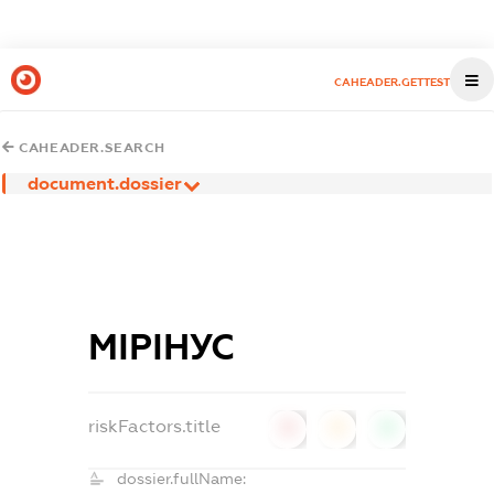
CAHEADER.GETTEST
CAHEADER.SEARCH
document.dossier
МІРІНУС
riskFactors.title
0
0
0
dossier.fullName: