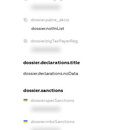
XXXXXXXXXX
dossier.palne_akciz
dossier.notInList
dossier.bigTaxPayerReg
XXXXXXXXXX
dossier.declarations.title
dossier.declarations.noData
dossier.sanctions
dossier.specSanctions
XXXXXXXXXX
dossier.rnboSanctions