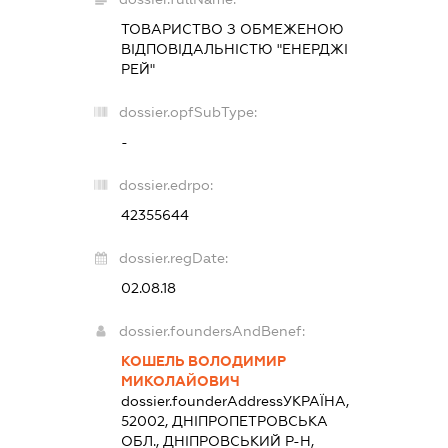
ТОВАРИСТВО З ОБМЕЖЕНОЮ
ВІДПОВІДАЛЬНІСТЮ "ЕНЕРДЖІ
РЕЙ"
dossier.opfSubType:
-
dossier.edrpo:
42355644
dossier.regDate:
02.08.18
dossier.foundersAndBenef:
КОШЕЛЬ ВОЛОДИМИР
МИКОЛАЙОВИЧ
dossier.founderAddress
УКРАЇНА,
52002, ДНІПРОПЕТРОВСЬКА
ОБЛ., ДНІПРОВСЬКИЙ Р-Н,