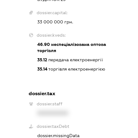
dossier.capital:
33 000 000 грн.
dossier.kveds:
46.90
неспеціалізована оптова
торгівля
35.12
передача електроенергії
35.14
торгівля електроенергією
dossier.tax
dossier.staff
XXXXXXXXXX
dossier.taxDebt
dossier.missingData