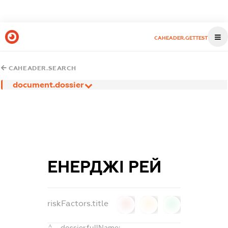
CAHEADER.GETTEST
CAHEADER.SEARCH
document.dossier
ЕНЕРДЖІ РЕЙ
riskFactors.title
0
0
0
dossier.fullName: