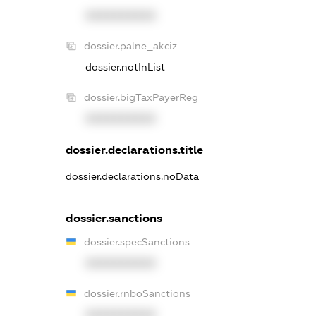
XXXXXXXXXX
dossier.palne_akciz
dossier.notInList
dossier.bigTaxPayerReg
XXXXXXXXXX
dossier.declarations.title
dossier.declarations.noData
dossier.sanctions
dossier.specSanctions
XXXXXXXXXX
dossier.rnboSanctions
XXXXXXXXXX