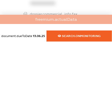
XXXXXXXXXX
dossier.commercial_info.fax
freemium.actualData
XXXXXXXXXX
dossier.commercial_info.email
document.dueToDate
13.06.25
SEARCH.ONMONITORING
XXXXXXXXXX
dossier.commercial_info.website
XXXXXXXXXX
dossier.commercial_info.activity
XXXXXXXXXX
freemium.exampleText_1
freemium.exampleText_2
freemium.anonymousPerSearch2