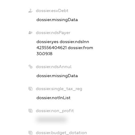
dossier.esvDebt
dossier.missingData
dossier.ndsPayer
dossier.yes
dossier.ndsInn
423556404621
dossier.from
30.09.18
dossier.ndsAnnul
dossier.missingData
dossier.single_tax_reg
dossier.notInList
dossier.non_profit
XXXXXXXXXX
dossier.budget_dotation