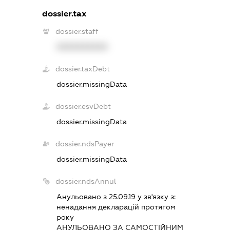
dossier.tax
dossier.staff
XXXXXXXXXX
dossier.taxDebt
dossier.missingData
dossier.esvDebt
dossier.missingData
dossier.ndsPayer
dossier.missingData
dossier.ndsAnnul
Анульовано з 25.09.19 у зв'язку з:
ненадання декларацiй протягом
року
АНУЛЬОВАНО ЗА САМОСТIЙНИМ