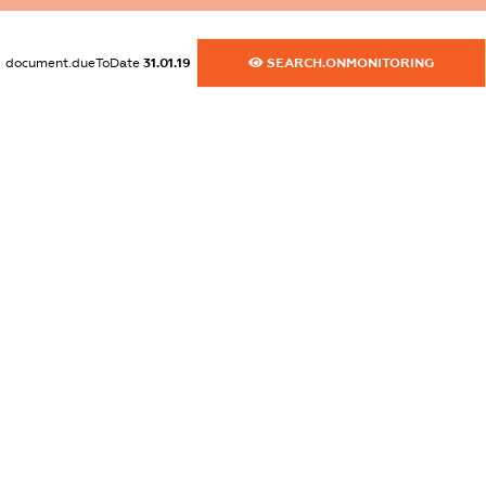
XXXXXXXXXX
dossier.commercial_info.activity
document.dueToDate
31.01.19
SEARCH.ONMONITORING
XXXXXXXXXX
freemium.exampleText_1
freemium.exampleText_2
freemium.anonymousPerSearch2
FREEMIUM.DETAILS
FREEMIUM.REGISTER