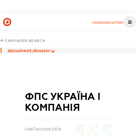
CAHEADER.GETTEST
CAHEADER.SEARCH
document.dossier
ФПС УКРАЇНА І
КОМПАНІЯ
riskFactors.title
0
0
0