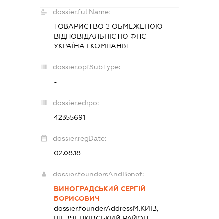
dossier.fullName:
ТОВАРИСТВО З ОБМЕЖЕНОЮ
ВІДПОВІДАЛЬНІСТЮ
ФПС
УКРАЇНА І КОМПАНІЯ
dossier.opfSubType:
-
dossier.edrpo:
42355691
dossier.regDate:
02.08.18
dossier.foundersAndBenef:
ВИНОГРАДСЬКИЙ СЕРГІЙ
БОРИСОВИЧ
dossier.founderAddress
М.КИЇВ,
ШЕВЧЕНКІВСЬКИЙ РАЙОН