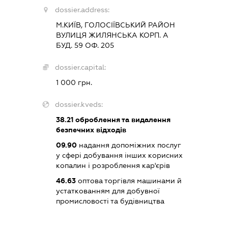
dossier.address:
М.КИЇВ, ГОЛОСІЇВСЬКИЙ РАЙОН
ВУЛИЦЯ ЖИЛЯНСЬКА КОРП. А
БУД. 59 ОФ. 205
dossier.capital:
1 000 грн.
dossier.kveds:
38.21
оброблення та видалення
безпечних відходів
09.90
надання допоміжних послуг
у сфері добування інших корисних
копалин і розроблення кар'єрів
46.63
оптова торгівля машинами й
устаткованням для добувної
промисловості та будівництва