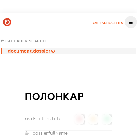
CAHEADER.GETTEST
CAHEADER.SEARCH
document.dossier
ПОЛОНКАР
riskFactors.title
0
0
0
dossier.fullName: