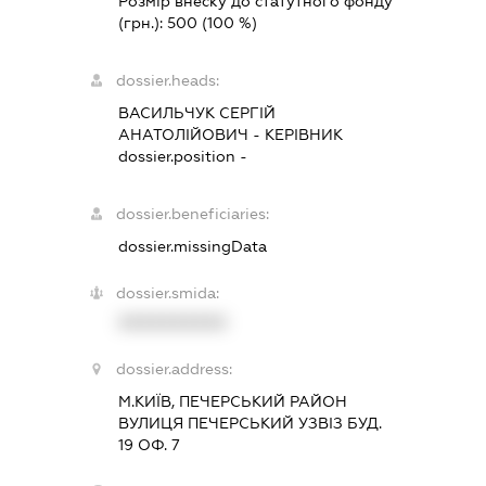
Розмір внеску до статутного фонду
(грн.):
500
(100 %)
dossier.heads:
ВАСИЛЬЧУК СЕРГІЙ
АНАТОЛІЙОВИЧ
-
КЕРІВНИК
dossier.position -
dossier.beneficiaries:
dossier.missingData
dossier.smida:
XXXXXXXXXX
dossier.address:
М.КИЇВ, ПЕЧЕРСЬКИЙ РАЙОН
ВУЛИЦЯ ПЕЧЕРСЬКИЙ УЗВІЗ БУД.
19 ОФ. 7