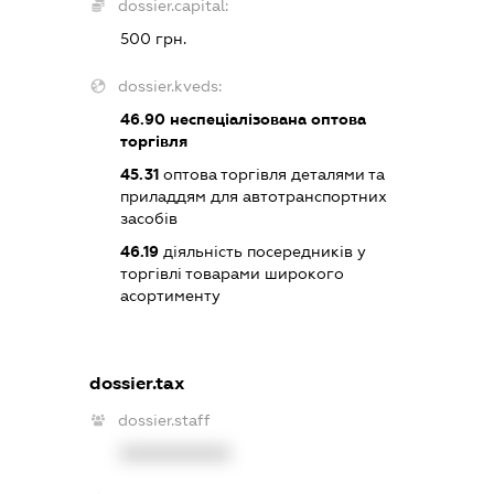
dossier.capital:
500 грн.
dossier.kveds:
46.90
неспеціалізована оптова
торгівля
45.31
оптова торгівля деталями та
приладдям для автотранспортних
засобів
46.19
діяльність посередників у
торгівлі товарами широкого
асортименту
dossier.tax
dossier.staff
XXXXXXXXXX