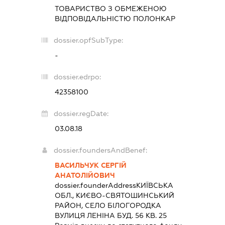
ТОВАРИСТВО З ОБМЕЖЕНОЮ
ВІДПОВІДАЛЬНІСТЮ
ПОЛОНКАР
dossier.opfSubType:
-
dossier.edrpo:
42358100
dossier.regDate:
03.08.18
dossier.foundersAndBenef:
ВАСИЛЬЧУК СЕРГІЙ
АНАТОЛІЙОВИЧ
dossier.founderAddress
КИЇВСЬКА
ОБЛ., КИЄВО-СВЯТОШИНСЬКИЙ
РАЙОН, СЕЛО БІЛОГОРОДКА
ВУЛИЦЯ ЛЕНІНА БУД. 56 КВ. 25