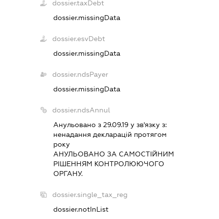
dossier.taxDebt
dossier.missingData
dossier.esvDebt
dossier.missingData
dossier.ndsPayer
dossier.missingData
dossier.ndsAnnul
Анульовано з 29.09.19 у зв'язку з:
ненадання декларацiй протягом
року
АНУЛЬОВАНО ЗА САМОСТIЙНИМ
РIШЕННЯМ КОНТРОЛЮЮЧОГО
ОРГАНУ.
dossier.single_tax_reg
dossier.notInList