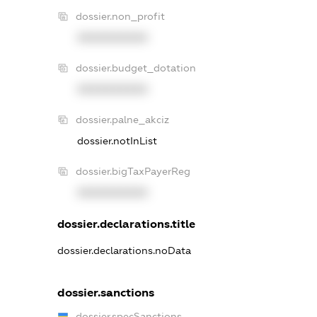
dossier.non_profit
XXXXXXXXXX
dossier.budget_dotation
XXXXXXXXXX
dossier.palne_akciz
dossier.notInList
dossier.bigTaxPayerReg
XXXXXXXXXX
dossier.declarations.title
dossier.declarations.noData
dossier.sanctions
dossier.specSanctions