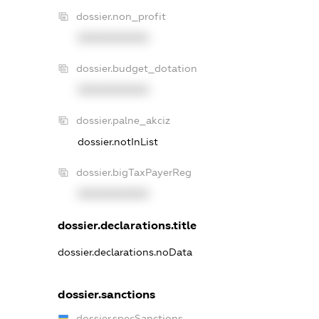
dossier.non_profit
XXXXXXXXXX
dossier.budget_dotation
XXXXXXXXXX
dossier.palne_akciz
dossier.notInList
dossier.bigTaxPayerReg
XXXXXXXXXX
dossier.declarations.title
dossier.declarations.noData
dossier.sanctions
dossier.specSanctions