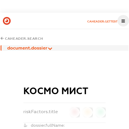
CAHEADER.GETTEST
CAHEADER.SEARCH
document.dossier
КОСМО МИСТ
riskFactors.title
0
0
0
dossier.fullName: