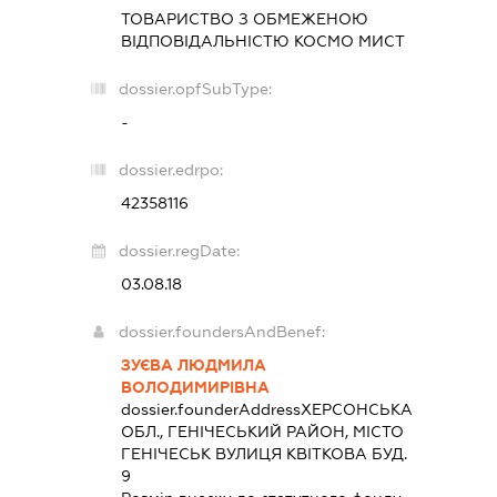
ТОВАРИСТВО З ОБМЕЖЕНОЮ
ВІДПОВІДАЛЬНІСТЮ
КОСМО МИСТ
dossier.opfSubType:
-
dossier.edrpo:
42358116
dossier.regDate:
03.08.18
dossier.foundersAndBenef:
ЗУЄВА ЛЮДМИЛА
ВОЛОДИМИРІВНА
dossier.founderAddress
ХЕРСОНСЬКА
ОБЛ., ГЕНІЧЕСЬКИЙ РАЙОН, МІСТО
ГЕНІЧЕСЬК ВУЛИЦЯ КВІТКОВА БУД.
9