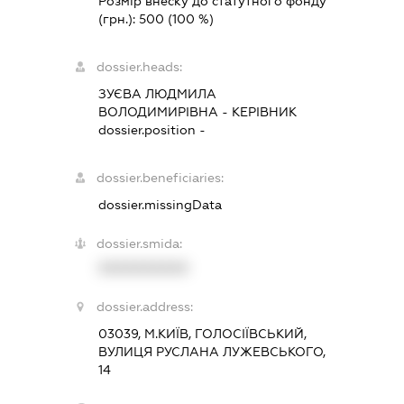
Розмір внеску до статутного фонду
(грн.):
500
(100 %)
dossier.heads:
ЗУЄВА ЛЮДМИЛА
ВОЛОДИМИРІВНА
-
КЕРІВНИК
dossier.position -
dossier.beneficiaries:
dossier.missingData
dossier.smida:
XXXXXXXXXX
dossier.address:
03039, М.КИЇВ, ГОЛОСІЇВСЬКИЙ,
ВУЛИЦЯ РУСЛАНА ЛУЖЕВСЬКОГО,
14