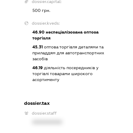
dossier.capital:
500 грн.
dossier.kveds:
46.90
неспеціалізована оптова
торгівля
45.31
оптова торгівля деталями та
приладдям для автотранспортних
засобів
46.19
діяльність посередників у
торгівлі товарами широкого
асортименту
dossier.tax
dossier.staff
XXXXXXXXXX