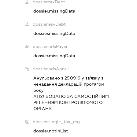
dossier.taxDebt
dossier.missingData
dossier.esvDebt
dossier.missingData
dossier.ndsPayer
dossier.missingData
dossier.ndsAnnul
Анульовано з 25.09.19 у зв'язку з:
ненадання декларацiй протягом
року
АНУЛЬОВАНО ЗА САМОСТIЙНИМ
РIШЕННЯМ КОНТРОЛЮЮЧОГО
ОРГАНУ.
dossier.single_tax_reg
dossier.notInList