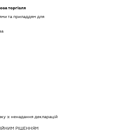
ова торгівля
ями та приладдям для
ва
зку з:
ненадання декларацiй
IЙНИМ РIШЕННЯМ