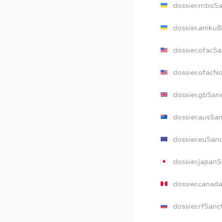
dossier.rnboS
dossier.amkuB
dossier.ofacS
dossier.ofacN
dossier.gbSan
dossier.ausSa
dossier.euSan
dossier.japan
dossier.canad
dossier.rfSanc