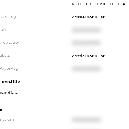
КОНТРОЛЮЮЧОГО ОРГАНУ
_tax_reg
dossier.notInList
ofit
XXXXXXXXXX
t_dotation
XXXXXXXXXX
akciz
dossier.notInList
xPayerReg
XXXXXXXXXX
ions.title
ons.noData
ns
anctions
XXXXXXXXXX