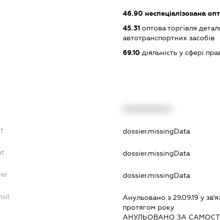
46.90
неспеціалізована опт
45.31
оптова торгівля детал
автотранспортних засобів
69.10
діяльність у сфері пра
XXXXXXXXXX
t
dossier.missingData
bt
dossier.missingData
yer
dossier.missingData
nul
Анульовано з 29.09.19 у зв'я
протягом року
АНУЛЬОВАНО ЗА САМОСТ