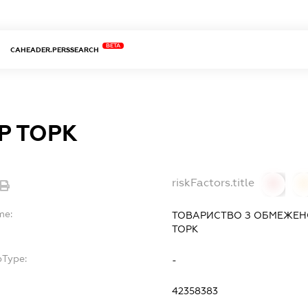
BETA
CAHEADER.PERSSEARCH
Р ТОРК
riskFactors.title
0
0
me:
ТОВАРИСТВО З ОБМЕЖЕН
ТОРК
bType:
-
42358383