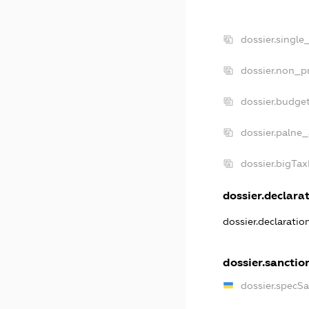
dossier.single
dossier.non_pr
dossier.budge
dossier.palne_
dossier.bigTa
dossier.declarat
dossier.declarati
dossier.sanctio
dossier.specS