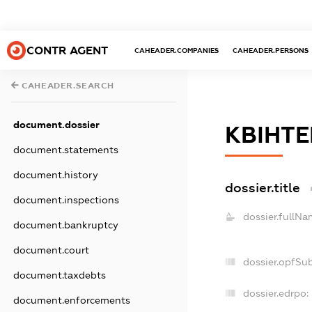
CONTR AGENT
CAHEADER.COMPANIES
CAHEADER.PERSONS
CAHEADER.SEARCH
document.dossier
КВІНТЕ
document.statements
document.history
dossier.title
document.inspections
dossier.fullNa
document.bankruptcy
document.court
dossier.opfSu
document.taxdebts
dossier.edrpo:
document.enforcements