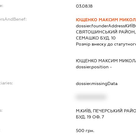
e:
03.08.18
ersAndBenef:
ЮЩЕНКО МАКСИМ МИКО
dossier.founderAddress
КИЇВ
СВЯТОШИНСЬКИЙ РАЙОН,
СЕМАШКО БУД. 10
Розмір внеску до статутног
ЮЩЕНКО МАКСИМ МИКОЛ
dossier.position -
iaries:
dossier.missingData
XXXXXXXXXX
s:
М.КИЇВ, ПЕЧЕРСЬКИЙ РАЙ
БУД. 19 ОФ. 7
:
500 грн.