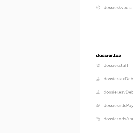
dossier.kveds:
dossier.tax
dossier.staff
dossier.taxDeb
dossier.esvDe
dossier.ndsPa
dossier.ndsAn