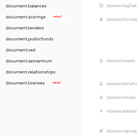
dossier.regDat
document.balances
document.scorings
new!
dossier.found
document.tenders
document.publicfunds
document.ved
dossier.heads:
document.semantrum
document.relationships
document.licenses
new!
dossier.benefic
dossier.smida:
dossier.addres
dossier.capital