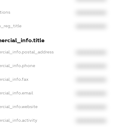
tions
XXXXXXXXXX
n_reg_title
XXXXXXXXXX
rcial_info.title
rcial_info.postal_address
XXXXXXXXXX
rcial_info.phone
XXXXXXXXXX
rcial_info.fax
XXXXXXXXXX
rcial_info.email
XXXXXXXXXX
rcial_info.website
XXXXXXXXXX
cial_info.activity
XXXXXXXXXX