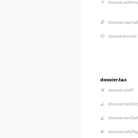
dossier.addres
dossier.capital
dossier.kveds:
dossier.tax
dossier.staff
dossier.taxDe
dossier.esvDe
dossier.ndsPa