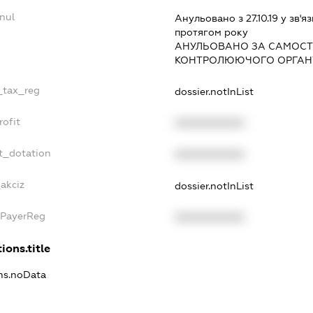
nul
Анульовано з 27.10.19 у зв'яз
протягом року
АНУЛЬОВАНО ЗА САМОСТ
КОНТРОЛЮЮЧОГО ОРГАНУ
e_tax_reg
dossier.notInList
rofit
XXXXXXXXXX
t_dotation
XXXXXXXXXX
akciz
dossier.notInList
xPayerReg
XXXXXXXXXX
ions.title
ons.noData