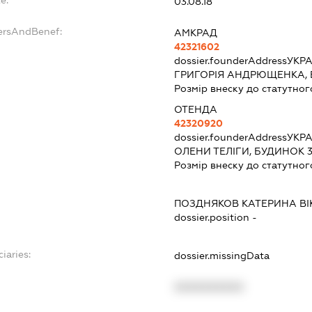
03.08.18
ersAndBenef:
АМКРАД
42321602
dossier.founderAddress
УКРА
ГРИГОРІЯ АНДРЮЩЕНКА, 
Розмір внеску до статутног
ОТЕНДА
42320920
dossier.founderAddress
УКРА
ОЛЕНИ ТЕЛІГИ, БУДИНОК 
Розмір внеску до статутног
ПОЗДНЯКОВ КАТЕРИНА ВІ
dossier.position -
iaries:
dossier.missingData
XXXXXXXXXX