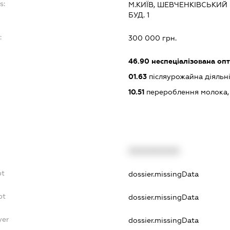
s:
М.КИЇВ, ШЕВЧЕНКІВСЬКИ
БУД. 1
:
300 000 грн.
46.90
неспеціалізована опт
01.63
післяурожайна діяльні
10.51
перероблення молока, 
XXXXXXXXXX
bt
dossier.missingData
bt
dossier.missingData
yer
dossier.missingData