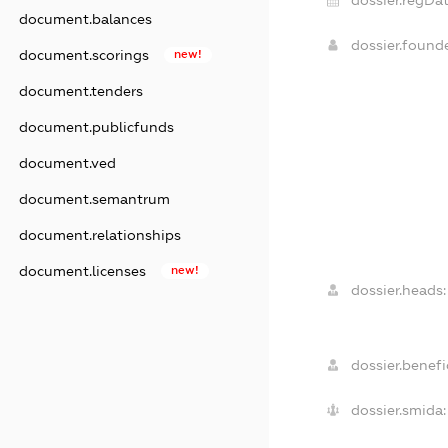
document.balances
dossier.found
document.scorings
new!
document.tenders
document.publicfunds
document.ved
document.semantrum
document.relationships
document.licenses
new!
dossier.heads:
dossier.benefic
dossier.smida: