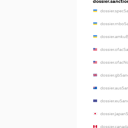
dossier.sanctio
dossier.specS
dossier.rnboS
dossier.amkuB
dossier.ofacS
dossier.ofac
dossier.gbSan
dossier.ausSa
dossier.euSan
dossier.japan
dossier.canad