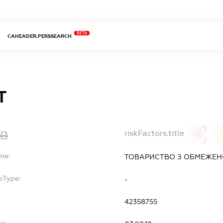
BETA
CAHEADER.PERSSEARCH
Т
riskFactors.title
0
0
me:
ТОВАРИСТВО З ОБМЕЖЕН
bType:
-
42358755
e: