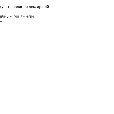
ку з:
ненадання декларацiй
IЙНИМ РIШЕННЯМ
.