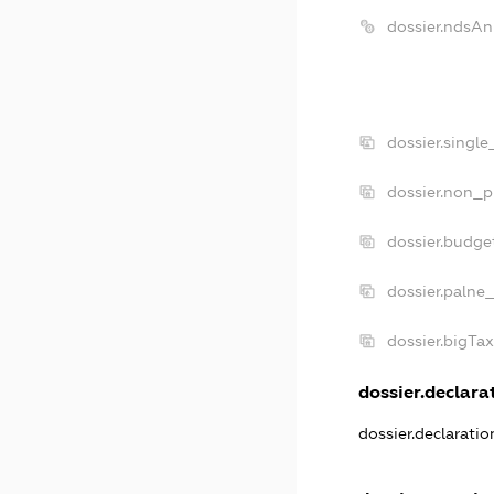
dossier.ndsAn
dossier.singl
dossier.non_p
dossier.budge
dossier.palne_
dossier.bigTa
dossier.declarat
dossier.declarati