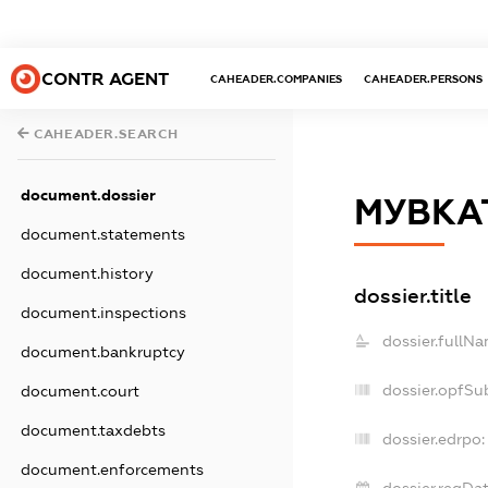
CONTR AGENT
CAHEADER.COMPANIES
CAHEADER.PERSONS
CAHEADER.SEARCH
document.dossier
МУВКА
document.statements
document.history
dossier.title
document.inspections
dossier.fullNa
document.bankruptcy
dossier.opfSu
document.court
document.taxdebts
dossier.edrpo:
document.enforcements
dossier.regDat