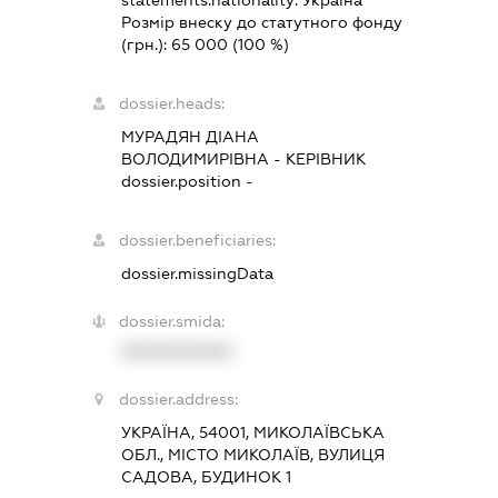
statements.nationality:
Україна
Розмір внеску до статутного фонду
(грн.):
65 000
(100 %)
dossier.heads:
МУРАДЯН ДІАНА
ВОЛОДИМИРІВНА
-
КЕРІВНИК
dossier.position -
dossier.beneficiaries:
dossier.missingData
dossier.smida:
XXXXXXXXXX
dossier.address:
УКРАЇНА, 54001, МИКОЛАЇВСЬКА
ОБЛ., МІСТО МИКОЛАЇВ, ВУЛИЦЯ
САДОВА, БУДИНОК 1