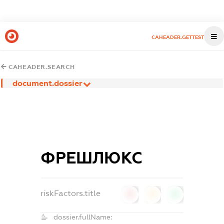
CAHEADER.GETTEST
CAHEADER.SEARCH
document.dossier
ФРЕШЛЮКС
riskFactors.title
0
0
0
dossier.fullName: