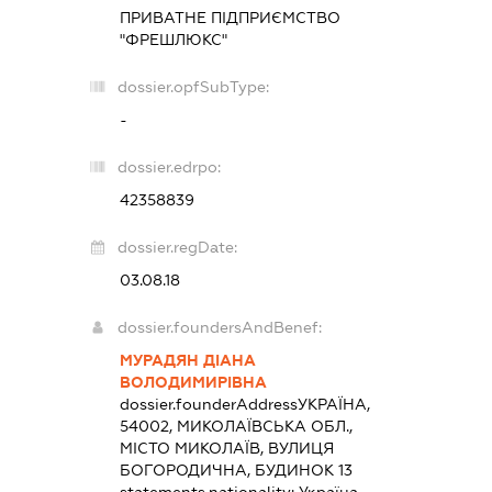
ПРИВАТНЕ ПІДПРИЄМСТВО
"ФРЕШЛЮКС"
dossier.opfSubType:
-
dossier.edrpo:
42358839
dossier.regDate:
03.08.18
dossier.foundersAndBenef:
МУРАДЯН ДІАНА
ВОЛОДИМИРІВНА
dossier.founderAddress
УКРАЇНА,
54002, МИКОЛАЇВСЬКА ОБЛ.,
МІСТО МИКОЛАЇВ, ВУЛИЦЯ
БОГОРОДИЧНА, БУДИНОК 13