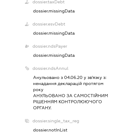
dossier.taxDebt
dossier.missingData
dossier.esvDebt
dossier.missingData
dossier.ndsPayer
dossier.missingData
dossier.ndsAnnul
Анульовано з 04.06.20 у зв'язку з:
ненадання декларацiй протягом
року
АНУЛЬОВАНО ЗА САМОСТIЙНИМ
РIШЕННЯМ КОНТРОЛЮЮЧОГО
ОРГАНУ.
dossier.single_tax_reg
dossier.notInList