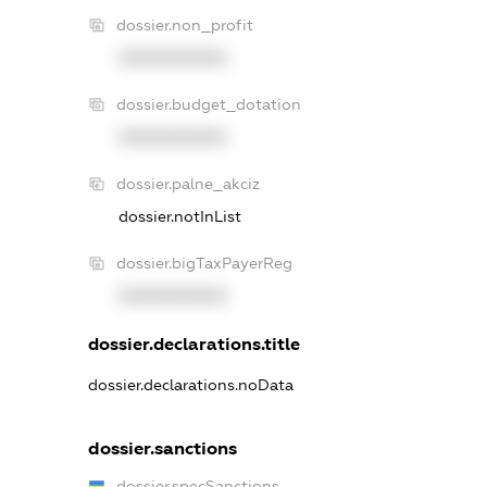
dossier.non_profit
XXXXXXXXXX
dossier.budget_dotation
XXXXXXXXXX
dossier.palne_akciz
dossier.notInList
dossier.bigTaxPayerReg
XXXXXXXXXX
dossier.declarations.title
dossier.declarations.noData
dossier.sanctions
dossier.specSanctions