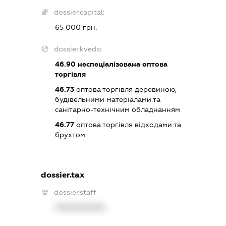
dossier.capital:
65 000 грн.
dossier.kveds:
46.90
неспеціалізована оптова
торгівля
46.73
оптова торгівля деревиною,
будівельними матеріалами та
санітарно-технічним обладнанням
46.77
оптова торгівля відходами та
брухтом
dossier.tax
dossier.staff
XXXXXXXXXX