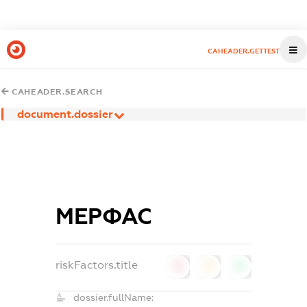
CAHEADER.GETTEST
CAHEADER.SEARCH
document.dossier
МЕРФАС
riskFactors.title
0
0
0
dossier.fullName: