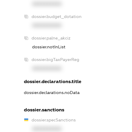
XXXXXXXXXX
dossier.budget_dotation
XXXXXXXXXX
dossier.palne_akciz
dossier.notInList
dossier.bigTaxPayerReg
XXXXXXXXXX
dossier.declarations.title
dossier.declarations.noData
dossier.sanctions
dossier.specSanctions
XXXXXXXXXX