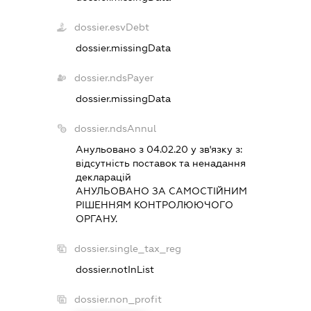
dossier.esvDebt
dossier.missingData
dossier.ndsPayer
dossier.missingData
dossier.ndsAnnul
Анульовано з 04.02.20 у зв'язку з:
вiдсутнiсть поставок та ненадання
декларацiй
АНУЛЬОВАНО ЗА САМОСТIЙНИМ
РIШЕННЯМ КОНТРОЛЮЮЧОГО
ОРГАНУ.
dossier.single_tax_reg
dossier.notInList
dossier.non_profit