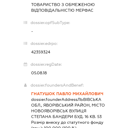
ТОВАРИСТВО З ОБМЕЖЕНОЮ
ВІДПОВІДАЛЬНІСТЮ
МЕРФАС
dossier.opfSubType:
-
dossier.edrpo:
42359324
dossier.regDate:
05.08.18
dossier.foundersAndBenef:
ГНАТУШОК ПАВЛО МИХАЙЛОВИЧ
dossier.founderAddress
ЛЬВІВСЬКА
ОБЛ., ЯВОРІВСЬКИЙ РАЙОН, МІСТО
НОВОЯВОРІВСЬК ВУЛИЦЯ
СТЕПАНА БАНДЕРИ БУД. 16 КВ. 53
Розмір внеску до статутного фонду