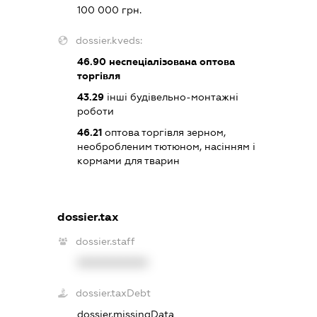
100 000 грн.
dossier.kveds:
46.90
неспеціалізована оптова
торгівля
43.29
інші будівельно-монтажні
роботи
46.21
оптова торгівля зерном,
необробленим тютюном, насінням і
кормами для тварин
dossier.tax
dossier.staff
XXXXXXXXXX
dossier.taxDebt
dossier.missingData