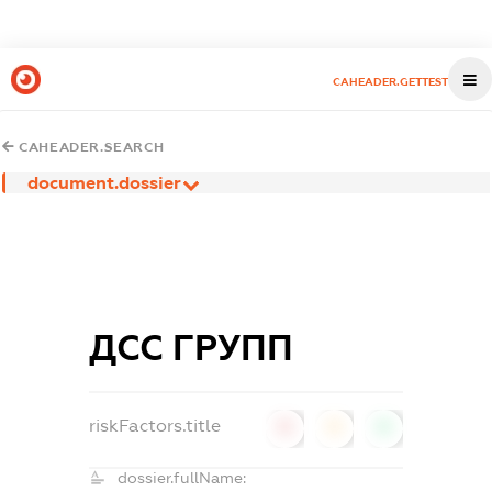
CAHEADER.GETTEST
CAHEADER.SEARCH
document.dossier
ДСС ГРУПП
riskFactors.title
0
0
0
dossier.fullName: