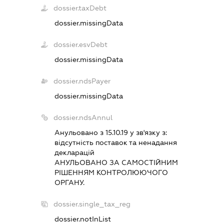
dossier.taxDebt
dossier.missingData
dossier.esvDebt
dossier.missingData
dossier.ndsPayer
dossier.missingData
dossier.ndsAnnul
Анульовано з 15.10.19 у зв'язку з:
вiдсутнiсть поставок та ненадання
декларацiй
АНУЛЬОВАНО ЗА САМОСТIЙНИМ
РIШЕННЯМ КОНТРОЛЮЮЧОГО
ОРГАНУ.
dossier.single_tax_reg
dossier.notInList