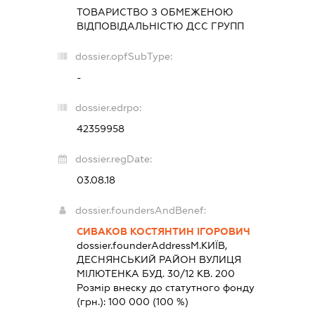
ТОВАРИСТВО З ОБМЕЖЕНОЮ
ВІДПОВІДАЛЬНІСТЮ
ДСС ГРУПП
dossier.opfSubType:
-
dossier.edrpo:
42359958
dossier.regDate:
03.08.18
dossier.foundersAndBenef:
СИВАКОВ КОСТЯНТИН ІГОРОВИЧ
dossier.founderAddress
М.КИЇВ,
ДЕСНЯНСЬКИЙ РАЙОН ВУЛИЦЯ
МІЛЮТЕНКА БУД. 30/12 КВ. 200
Розмір внеску до статутного фонду
(грн.):
100 000
(100 %)