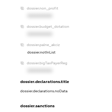
dossier.non_profit
XXXXXXXXXX
dossier.budget_dotation
XXXXXXXXXX
dossier.palne_akciz
dossier.notInList
dossier.bigTaxPayerReg
XXXXXXXXXX
dossier.declarations.title
dossier.declarations.noData
dossier.sanctions