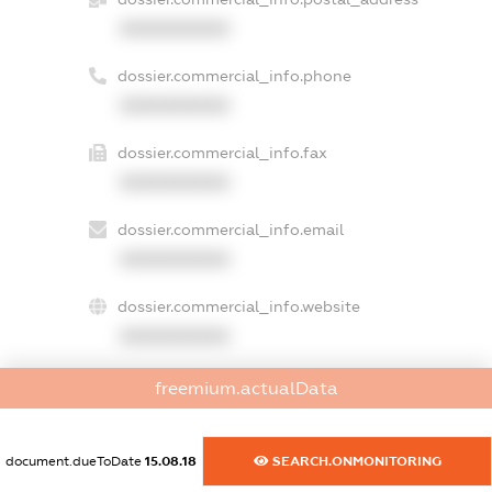
XXXXXXXXXX
dossier.commercial_info.phone
XXXXXXXXXX
dossier.commercial_info.fax
XXXXXXXXXX
dossier.commercial_info.email
XXXXXXXXXX
dossier.commercial_info.website
XXXXXXXXXX
dossier.commercial_info.activity
freemium.actualData
XXXXXXXXXX
document.dueToDate
15.08.18
SEARCH.ONMONITORING