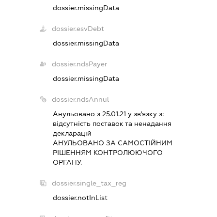
dossier.missingData
dossier.esvDebt
dossier.missingData
dossier.ndsPayer
dossier.missingData
dossier.ndsAnnul
Анульовано з 25.01.21 у зв'язку з:
вiдсутнiсть поставок та ненадання
декларацiй
АНУЛЬОВАНО ЗА САМОСТIЙНИМ
РIШЕННЯМ КОНТРОЛЮЮЧОГО
ОРГАНУ.
dossier.single_tax_reg
dossier.notInList