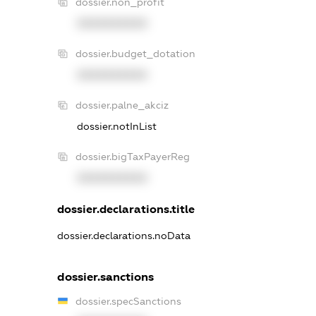
dossier.non_profit
XXXXXXXXXX
dossier.budget_dotation
XXXXXXXXXX
dossier.palne_akciz
dossier.notInList
dossier.bigTaxPayerReg
XXXXXXXXXX
dossier.declarations.title
dossier.declarations.noData
dossier.sanctions
dossier.specSanctions