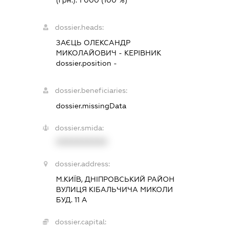
(грн.):
1 000
(100 %)
dossier.heads:
ЗАЄЦЬ ОЛЕКСАНДР
МИКОЛАЙОВИЧ
-
КЕРІВНИК
dossier.position -
dossier.beneficiaries:
dossier.missingData
dossier.smida:
XXXXXXXXXX
dossier.address:
М.КИЇВ, ДНІПРОВСЬКИЙ РАЙОН
ВУЛИЦЯ КІБАЛЬЧИЧА МИКОЛИ
БУД. 11 А
dossier.capital: