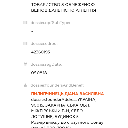
ТОВАРИСТВО З ОБМЕЖЕНОЮ
ВІДПОВІДАЛЬНІСТЮ
АТЛЕНТІЯ
dossier.opfSubType:
-
dossier.edrpo:
42360193
dossier.regDate:
05.08.18
dossier.foundersAndBenef:
ПИЛИПЧИНЕЦЬ ДІАНА ВАСИЛІВНА
dossier.founderAddress
УКРАЇНА,
90015, ЗАКАРПАТСЬКА ОБЛ.,
МІЖГІРСЬКИЙ Р-Н, СЕЛО
ЛОПУШНЕ, БУДИНОК 5
Розмір внеску до статутного фонду