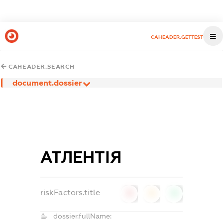
CAHEADER.GETTEST
CAHEADER.SEARCH
document.dossier
АТЛЕНТІЯ
riskFactors.title
0
0
0
dossier.fullName: