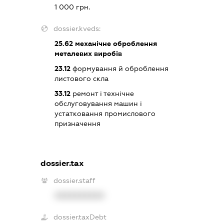
1 000 грн.
dossier.kveds:
25.62
механічне оброблення
металевих виробів
23.12
формування й оброблення
листового скла
33.12
ремонт і технічне
обслуговування машин і
устатковання промислового
призначення
dossier.tax
dossier.staff
XXXXXXXXXX
dossier.taxDebt