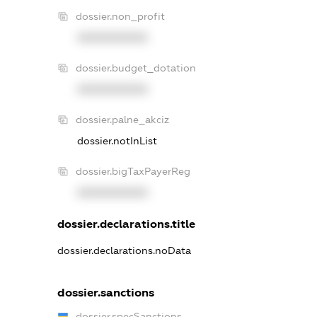
dossier.non_profit
XXXXXXXXXX
dossier.budget_dotation
XXXXXXXXXX
dossier.palne_akciz
dossier.notInList
dossier.bigTaxPayerReg
XXXXXXXXXX
dossier.declarations.title
dossier.declarations.noData
dossier.sanctions
dossier.specSanctions