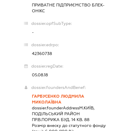
ПРИВАТНЕ ПІДПРИЄМСТВО
БЛЕК-
ОНІКС
dossier.opfSubType:
-
dossier.edrpo:
42360738
dossier.regDate:
05.08.18
dossier.foundersAndBenef:
ГАРБУСЕНКО ЛЮДМИЛА
МИКОЛАЇВНА
dossier.founderAddress
М.КИЇВ,
ПОДІЛЬСЬКИЙ РАЙОН
ПР.В.ПОРИКА БУД. 14 КВ. 88
Розмір внеску до статутного фонду