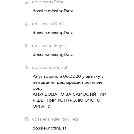
dossier.taxDebt
dossier.missingData
dossier.esvDebt
dossier.missingData
dossier.ndsPayer
dossier.missingData
dossier.ndsAnnul
Анульовано з 06.02.20 у зв'язку з:
ненадання декларацiй протягом
року
АНУЛЬОВАНО ЗА САМОСТIЙНИМ
РIШЕННЯМ КОНТРОЛЮЮЧОГО
ОРГАНУ.
dossier.single_tax_reg
dossier.notInList