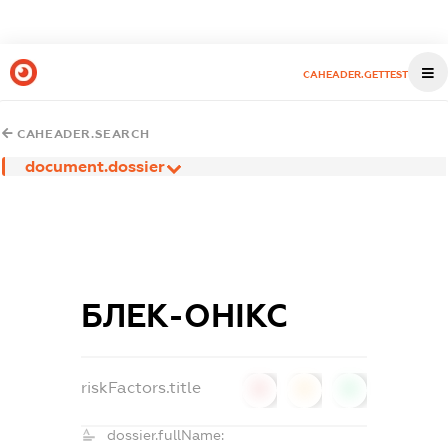
CAHEADER.GETTEST
CAHEADER.SEARCH
document.dossier
БЛЕК-ОНІКС
riskFactors.title
0
0
0
dossier.fullName: