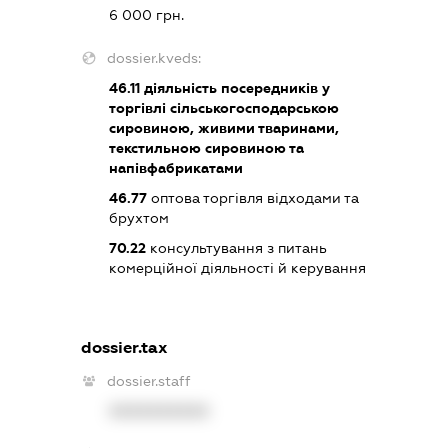
6 000 грн.
dossier.kveds:
46.11
діяльність посередників у
торгівлі сільськогосподарською
сировиною, живими тваринами,
текстильною сировиною та
напівфабрикатами
46.77
оптова торгівля відходами та
брухтом
70.22
консультування з питань
комерційної діяльності й керування
dossier.tax
dossier.staff
XXXXXXXXXX