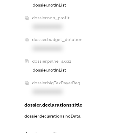
dossier.notInList
dossier.non_profit
XXXXXXXXXX
dossier.budget_dotation
XXXXXXXXXX
dossier.palne_akciz
dossier.notInList
dossier.bigTaxPayerReg
XXXXXXXXXX
dossier.declarations.title
dossier.declarations.noData