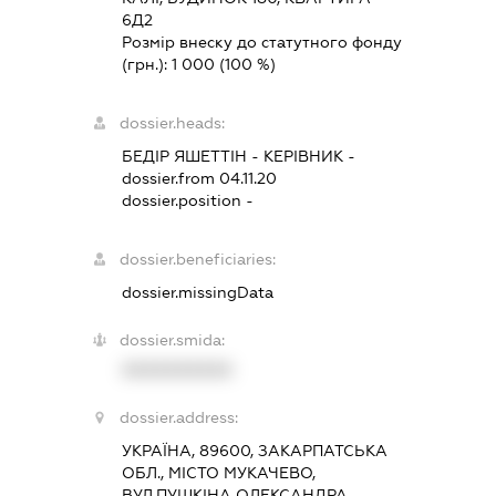
6Д2
Розмір внеску до статутного фонду
(грн.):
1 000
(100 %)
dossier.heads:
БЕДІР ЯШЕТТІН
-
КЕРІВНИК
-
dossier.from 04.11.20
dossier.position -
dossier.beneficiaries:
dossier.missingData
dossier.smida:
XXXXXXXXXX
dossier.address:
УКРАЇНА, 89600, ЗАКАРПАТСЬКА
ОБЛ., МІСТО МУКАЧЕВО,
ВУЛ.ПУШКІНА ОЛЕКСАНДРА,