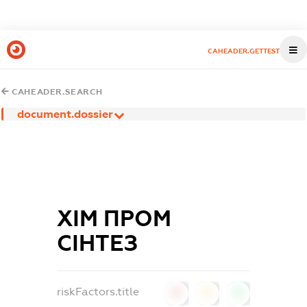
CAHEADER.GETTEST
CAHEADER.SEARCH
document.dossier
ХІМ ПРОМ
СІНТЕЗ
riskFactors.title
0
0
0