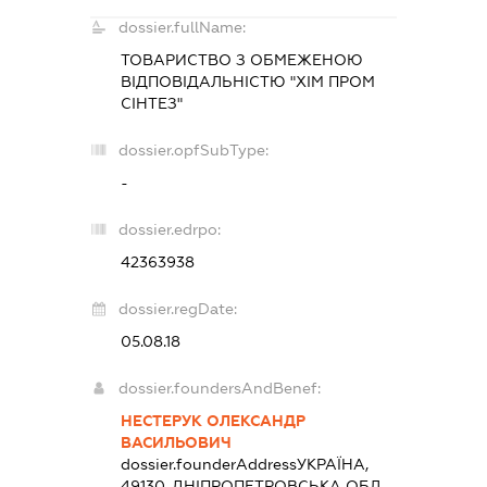
dossier.fullName:
ТОВАРИСТВО З ОБМЕЖЕНОЮ
ВІДПОВІДАЛЬНІСТЮ "ХІМ ПРОМ
СІНТЕЗ"
dossier.opfSubType:
-
dossier.edrpo:
42363938
dossier.regDate:
05.08.18
dossier.foundersAndBenef:
НЕСТЕРУК ОЛЕКСАНДР
ВАСИЛЬОВИЧ
dossier.founderAddress
УКРАЇНА,
49130, ДНІПРОПЕТРОВСЬКА ОБЛ.,