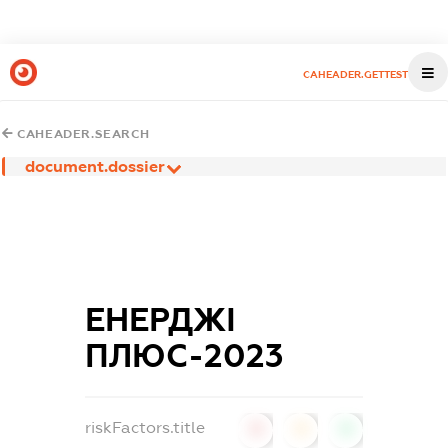
CAHEADER.GETTEST
CAHEADER.SEARCH
document.dossier
ЕНЕРДЖІ
ПЛЮС-2023
riskFactors.title
0
0
0