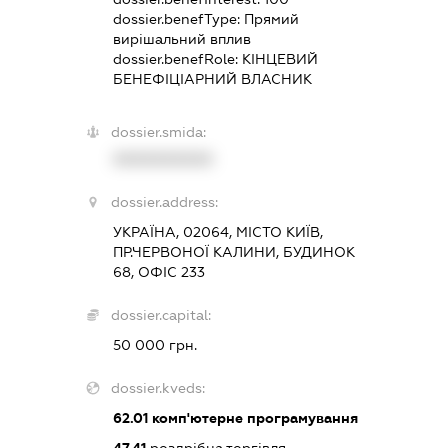
dossier.benefType:
Прямий
вирішальний вплив
dossier.benefRole:
КІНЦЕВИЙ
БЕНЕФІЦІАРНИЙ ВЛАСНИК
dossier.smida:
XXXXXXXXXX
dossier.address:
УКРАЇНА, 02064, МІСТО КИЇВ,
ПР.ЧЕРВОНОЇ КАЛИНИ, БУДИНОК
68, ОФІС 233
dossier.capital:
50 000 грн.
dossier.kveds:
62.01
комп'ютерне програмування
47.41
роздрібна торгівля