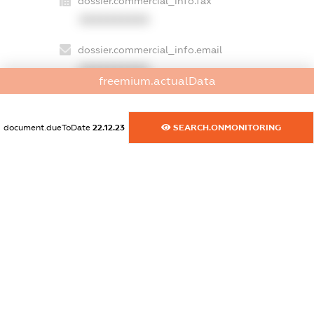
dossier.commercial_info.fax
XXXXXXXXXX
dossier.commercial_info.email
XXXXXXXXXX
freemium.actualData
dossier.commercial_info.website
XXXXXXXXXX
document.dueToDate
22.12.23
SEARCH.ONMONITORING
dossier.commercial_info.activity
XXXXXXXXXX
freemium.exampleText_1
freemium.exampleText_2
freemium.anonymousPerSearch2
FREEMIUM.DETAILS
FREEMIUM.REGISTER