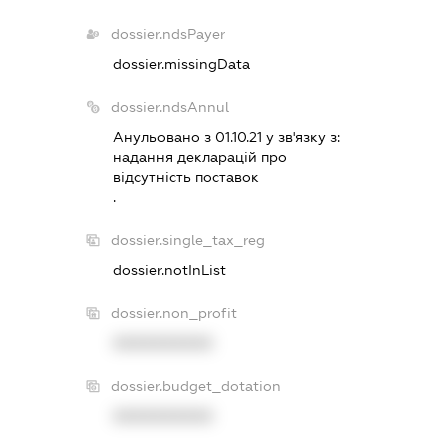
dossier.ndsPayer
dossier.missingData
dossier.ndsAnnul
Анульовано з 01.10.21 у зв'язку з:
надання декларацiй про
вiдсутнiсть поставок
.
dossier.single_tax_reg
dossier.notInList
dossier.non_profit
XXXXXXXXXX
dossier.budget_dotation
XXXXXXXXXX