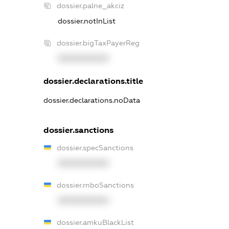
dossier.palne_akciz
dossier.notInList
dossier.bigTaxPayerReg
XXXXXXXXXX
dossier.declarations.title
dossier.declarations.noData
dossier.sanctions
dossier.specSanctions
XXXXXXXXXX
dossier.rnboSanctions
XXXXXXXXXX
dossier.amkuBlackList