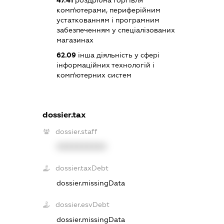
комп'ютерами, периферійним
устаткованням і програмним
забезпеченням у спеціалізованих
магазинах
62.09
інша діяльність у сфері
інформаційних технологій і
комп'ютерних систем
dossier.tax
dossier.staff
XXXXXXXXXX
dossier.taxDebt
dossier.missingData
dossier.esvDebt
dossier.missingData