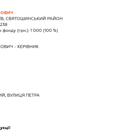
ЙОВИЧ
ИЇВ, СВЯТОШИНСЬКИЙ РАЙОН
 238
о фонду (грн.):
1 000
(100 %)
ЙОВИЧ
-
КЕРІВНИК
КИЙ, ВУЛИЦЯ ПЕТРА
укції