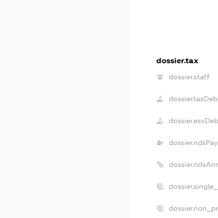
dossier.tax
dossier.staff
dossier.taxDeb
dossier.esvDeb
dossier.ndsPay
dossier.ndsAn
dossier.single
dossier.non_pr