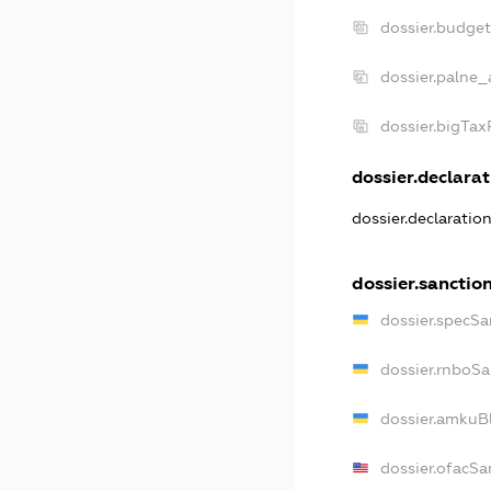
dossier.budge
dossier.palne_
dossier.bigTa
dossier.declarat
dossier.declaratio
dossier.sanctio
dossier.specSa
dossier.rnboSa
dossier.amkuBl
dossier.ofacSa