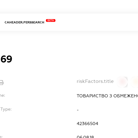
BETA
CAHEADER.PERSSEARCH
 69
riskFactors.title
0
0
me:
ТОВАРИСТВО З ОБМЕЖЕН
bType:
-
42366504
e:
06.08.18