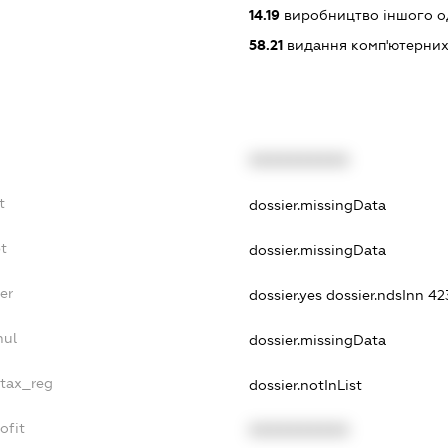
14.19
виробництво іншого од
58.21
видання комп'ютерних
XXXXXXXXXX
t
dossier.missingData
t
dossier.missingData
er
dossier.yes
dossier.ndsInn 
nul
dossier.missingData
_tax_reg
dossier.notInList
ofit
XXXXXXXXXX