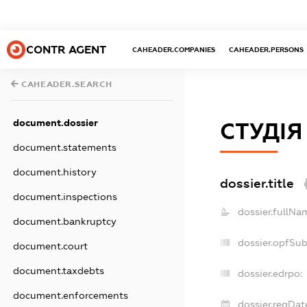
CONTR AGENT
CAHEADER.COMPANIES
CAHEADER.PERSONS
CAHEADER.SEARCH
document.dossier
СТУДІЯ
document.statements
document.history
dossier.title
document.inspections
dossier.fullNa
document.bankruptcy
dossier.opfSu
document.court
document.taxdebts
dossier.edrpo:
document.enforcements
dossier.regDat