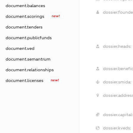
document.balances
dossier.found
document.scorings
new!
document.tenders
document.publicfunds
dossier.heads:
document.ved
document.semantrum
dossier.benefic
document.relationships
document.licenses
new!
dossier.smida:
dossier.address
dossier.capital:
dossier.kveds: