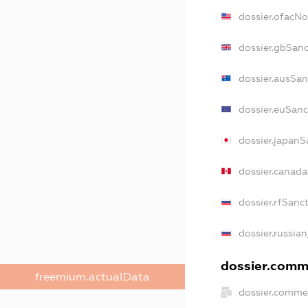
dossier.ofacN
dossier.gbSanc
dossier.ausSan
dossier.euSanc
dossier.japanS
dossier.canad
dossier.rfSanc
dossier.russian
dossier.comme
freemium.actualData
dossier.commer