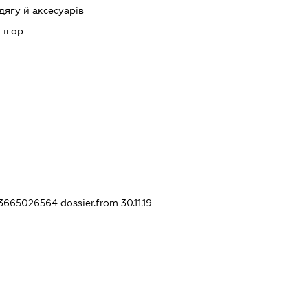
ягу й аксесуарів
 ігор
423665026564
dossier.from 30.11.19