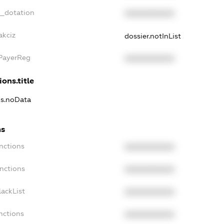
t_dotation
XXXXXXXXXX
akciz
dossier.notInList
xPayerReg
XXXXXXXXXX
ions.title
ns.noData
ns
nctions
XXXXXXXXXX
nctions
XXXXXXXXXX
ackList
XXXXXXXXXX
nctions
XXXXXXXXXX