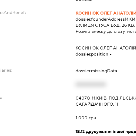
ersAndBenef:
КОСИНЮК ОЛЕГ АНАТОЛІ
dossier.founderAddress
М.К
ВУЛИЦЯ СТУСА БУД. 26 КВ.
Розмір внеску до статутног
КОСИНЮК ОЛЕГ АНАТОЛІ
dossier.position -
iaries:
dossier.missingData
XXXXXXXXXX
:
04070, М.КИЇВ, ПОДІЛЬСЬ
САГАЙДАЧНОГО, 11
1 000 грн.
18.12
друкування іншої прод