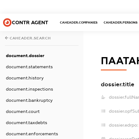
CONTR AGENT
CAHEADER.COMPANIES
CAHEADER.PERSONS
CAHEADER.SEARCH
document.dossier
ПААТА
document.statements
document.history
dossier.title
document.inspections
dossier.fullNa
document.bankruptcy
dossier.opfSu
document.court
document.taxdebts
dossier.edrpo:
document.enforcements
dossier.regDat