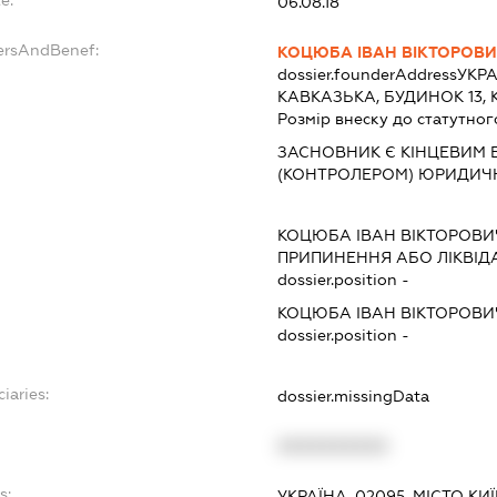
06.08.18
ersAndBenef:
КОЦЮБА ІВАН ВІКТОРОВ
dossier.founderAddress
УКРА
КАВКАЗЬКА, БУДИНОК 13, 
Розмір внеску до статутног
ЗАСНОВНИК Є КІНЦЕВИМ 
(КОНТРОЛЕРОМ) ЮРИДИЧ
КОЦЮБА ІВАН ВІКТОРОВИ
ПРИПИНЕННЯ АБО ЛІКВІД
dossier.position -
КОЦЮБА ІВАН ВІКТОРОВИ
dossier.position -
iaries:
dossier.missingData
XXXXXXXXXX
s:
УКРАЇНА, 02095, МІСТО К