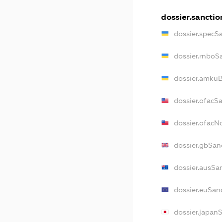
dossier.sanctio
dossier.specS
dossier.rnboS
dossier.amkuB
dossier.ofacS
dossier.ofac
dossier.gbSan
dossier.ausSa
dossier.euSan
dossier.japan