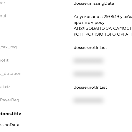
yer
dossier.missingData
nul
Анульовано з 29.09.19 у зв'я
протягом року
АНУЛЬОВАНО ЗА САМОСТ
КОНТРОЛЮЮЧОГО ОРГАНУ
e_tax_reg
dossier.notInList
rofit
XXXXXXXXXX
t_dotation
XXXXXXXXXX
_akciz
dossier.notInList
xPayerReg
XXXXXXXXXX
ions.title
ons.noData