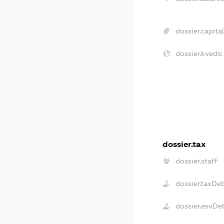
dossier.capital
dossier.kveds:
dossier.tax
dossier.staff
dossier.taxDe
dossier.esvDe