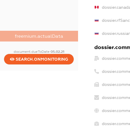
dossier.canad
dossier.rfSanc
dossier.russia
freemium.actualData
dossier.comme
document.dueToDate
05.02.21
dossier.comme
SEARCH.ONMONITORING
dossier.comme
dossier.comme
dossier.comme
dossier.comme
dossier.commer