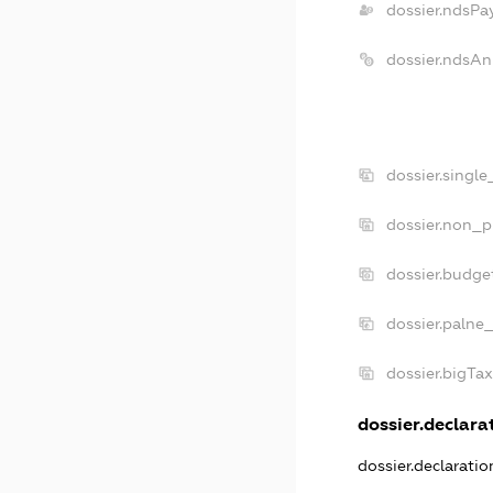
dossier.ndsPa
dossier.ndsAn
dossier.singl
dossier.non_p
dossier.budge
dossier.palne
dossier.bigTa
dossier.declarat
dossier.declarati