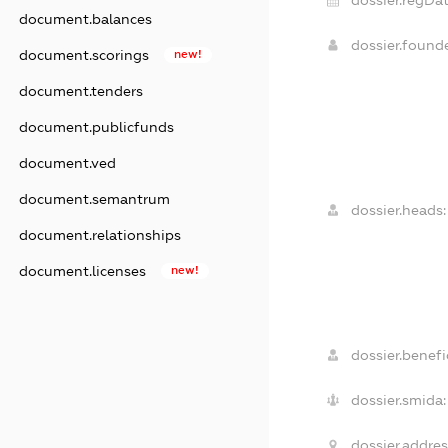
document.balances
dossier.found
document.scorings
new!
document.tenders
document.publicfunds
document.ved
document.semantrum
dossier.heads:
document.relationships
document.licenses
new!
dossier.benefic
dossier.smida:
dossier.addres