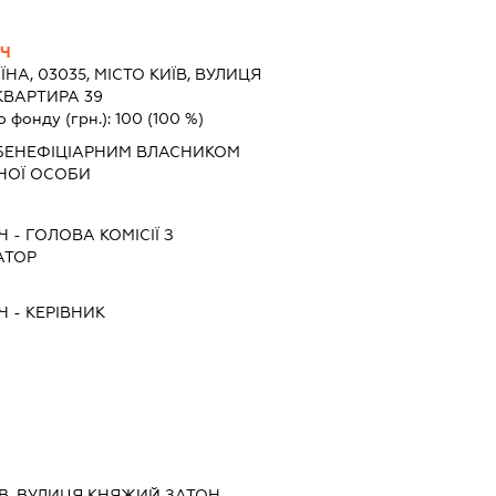
ИЧ
ЇНА, 03035, МІСТО КИЇВ, ВУЛИЦЯ
КВАРТИРА 39
о фонду (грн.):
100
(100 %)
БЕНЕФІЦІАРНИМ ВЛАСНИКОМ
НОЇ ОСОБИ
Ч
-
ГОЛОВА КОМІСІЇ З
АТОР
Ч
-
КЕРІВНИК
ИЇВ, ВУЛИЦЯ КНЯЖИЙ ЗАТОН,