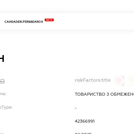
BETA
CAHEADER.PERSSEARCH
Н
riskFactors.title
0
0
me:
ТОВАРИСТВО З ОБМЕЖЕН
bType:
-
42366991
e: