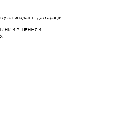
зку з:
ненадання декларацiй
IЙНИМ РIШЕННЯМ
.