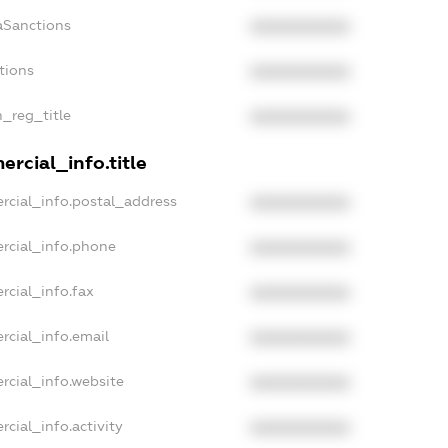
aSanctions
XXXXXXXXXX
tions
XXXXXXXXXX
n_reg_title
XXXXXXXXXX
rcial_info.title
rcial_info.postal_address
XXXXXXXXXX
rcial_info.phone
XXXXXXXXXX
rcial_info.fax
XXXXXXXXXX
rcial_info.email
XXXXXXXXXX
rcial_info.website
XXXXXXXXXX
cial_info.activity
XXXXXXXXXX