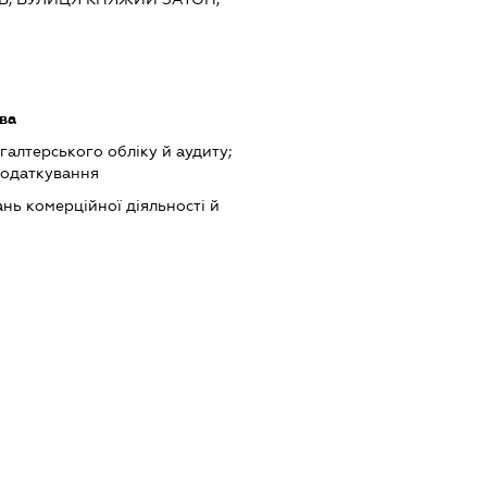
ва
хгалтерського обліку й аудиту;
податкування
нь комерційної діяльності й