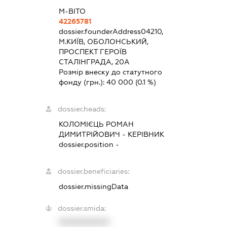
М-ВІТО
42265781
dossier.founderAddress
04210,
М.КИЇВ, ОБОЛОНСЬКИЙ,
ПРОСПЕКТ ГЕРОЇВ
СТАЛІНГРАДА, 20А
Розмір внеску до статутного
фонду (грн.):
40 000
(0.1 %)
dossier.heads:
КОЛОМІЄЦЬ РОМАН
ДИМИТРІЙОВИЧ
-
КЕРІВНИК
dossier.position -
dossier.beneficiaries:
dossier.missingData
dossier.smida:
XXXXXXXXXX