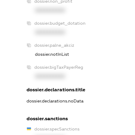
dossier.non_profit
XXXXXXXXXX
dossier.budget_dotation
XXXXXXXXXX
dossier.palne_akciz
dossier.notInList
dossier.bigTaxPayerReg
XXXXXXXXXX
dossier.declarations.title
dossier.declarations.noData
dossier.sanctions
dossier.specSanctions