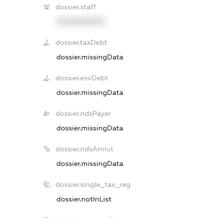
dossier.staff
XXXXXXXXXX
dossier.taxDebt
dossier.missingData
dossier.esvDebt
dossier.missingData
dossier.ndsPayer
dossier.missingData
dossier.ndsAnnul
dossier.missingData
dossier.single_tax_reg
dossier.notInList