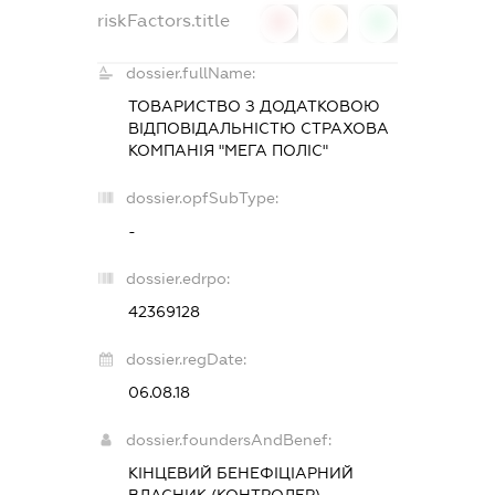
riskFactors.title
0
0
0
dossier.fullName:
ТОВАРИСТВО З ДОДАТКОВОЮ
ВІДПОВІДАЛЬНІСТЮ
СТРАХОВА
КОМПАНІЯ "МЕГА ПОЛІС"
dossier.opfSubType:
-
dossier.edrpo:
42369128
dossier.regDate:
06.08.18
dossier.foundersAndBenef:
КІНЦЕВИЙ БЕНЕФІЦІАРНИЙ
ВЛАСНИК (КОНТРОЛЕР) -