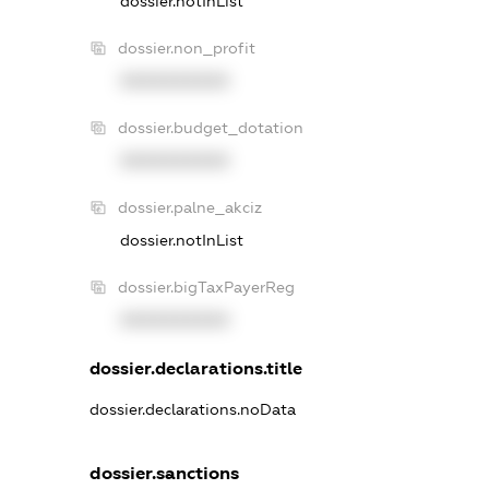
dossier.notInList
dossier.non_profit
XXXXXXXXXX
dossier.budget_dotation
XXXXXXXXXX
dossier.palne_akciz
dossier.notInList
dossier.bigTaxPayerReg
XXXXXXXXXX
dossier.declarations.title
dossier.declarations.noData
dossier.sanctions