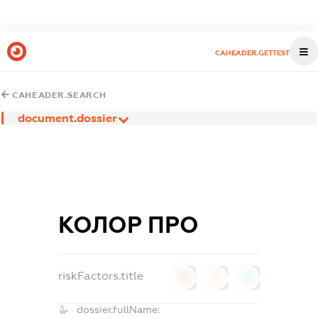
CAHEADER.GETTEST
CAHEADER.SEARCH
document.dossier
КОЛОР ПРО
riskFactors.title
0
0
0
dossier.fullName: