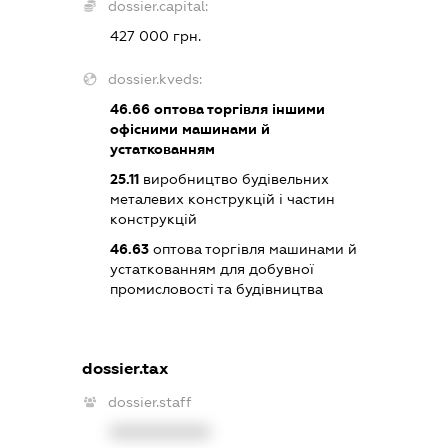
dossier.capital:
427 000 грн.
dossier.kveds:
46.66
оптова торгівля іншими
офісними машинами й
устаткованням
25.11
виробництво будівельних
металевих конструкцій і частин
конструкцій
46.63
оптова торгівля машинами й
устаткованням для добувної
промисловості та будівництва
dossier.tax
dossier.staff
XXXXXXXXXX