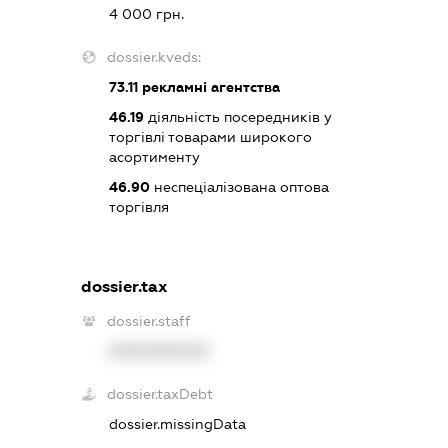
4 000 грн.
dossier.kveds:
73.11
рекламні агентства
46.19
діяльність посередників у
торгівлі товарами широкого
асортименту
46.90
неспеціалізована оптова
торгівля
dossier.tax
dossier.staff
XXXXXXXXXX
dossier.taxDebt
dossier.missingData