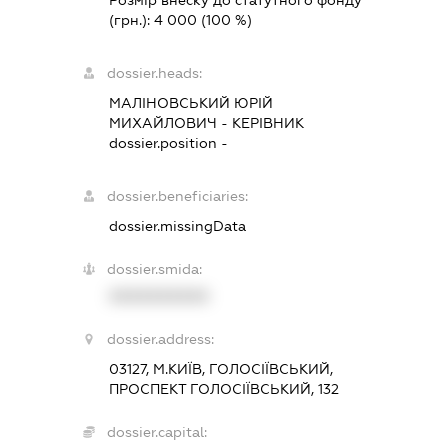
Розмір внеску до статутного фонду
(грн.):
4 000
(100 %)
dossier.heads:
МАЛІНОВСЬКИЙ ЮРІЙ
МИХАЙЛОВИЧ
-
КЕРІВНИК
dossier.position -
dossier.beneficiaries:
dossier.missingData
dossier.smida:
XXXXXXXXXX
dossier.address:
03127, М.КИЇВ, ГОЛОСІЇВСЬКИЙ,
ПРОСПЕКТ ГОЛОСІЇВСЬКИЙ, 132
dossier.capital: