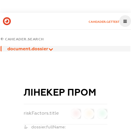
CAHEADER.GETTEST
CAHEADER.SEARCH
document.dossier
ЛІНЕКЕР ПРОМ
riskFactors.title
0
0
0
dossier.fullName: