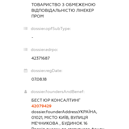
ТОВАРИСТВО З ОБМЕЖЕНОЮ
ВІДПОВІДАЛЬНІСТЮ
ЛІНЕКЕР
ПРОМ
dossier.opfSubType:
-
dossier.edrpo:
42371687
dossier.regDate:
07.08.18
dossier.foundersAndBenef:
БЕСТ ЮР КОНСАЛТИНГ
42079429
dossier.founderAddress
УКРАЇНА,
01021, МІСТО КИЇВ, ВУЛИЦЯ
МЕЧНИКОВА , БУДИНОК 16