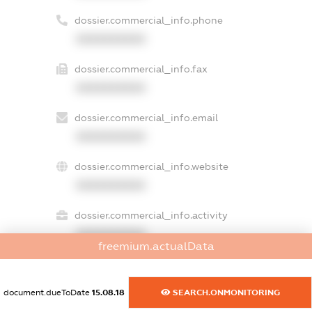
dossier.commercial_info.phone
XXXXXXXXXX
dossier.commercial_info.fax
XXXXXXXXXX
dossier.commercial_info.email
XXXXXXXXXX
dossier.commercial_info.website
XXXXXXXXXX
dossier.commercial_info.activity
XXXXXXXXXX
freemium.actualData
document.dueToDate
15.08.18
SEARCH.ONMONITORING
freemium.exampleText_1
freemium.exampleText_2