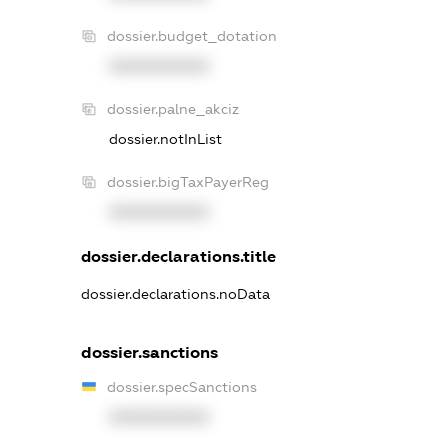
dossier.budget_dotation
XXXXXXXXXX
dossier.palne_akciz
dossier.notInList
dossier.bigTaxPayerReg
XXXXXXXXXX
dossier.declarations.title
dossier.declarations.noData
dossier.sanctions
dossier.specSanctions
XXXXXXXXXX