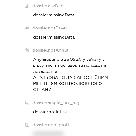
dossier.esvDebt
dossier.missingData
dossier.ndsPayer
dossier.missingData
dossier.ndsAnnul
Анульовано з 26.05.20 у зв'язку з:
вiдсутнiсть поставок та ненадання
декларацiй
АНУЛЬОВАНО ЗА САМОСТIЙНИМ
РIШЕННЯМ КОНТРОЛЮЮЧОГО
ОРГАНУ.
dossier.single_tax_reg
dossier.notInList
dossier.non_profit
XXXXXXXXXX