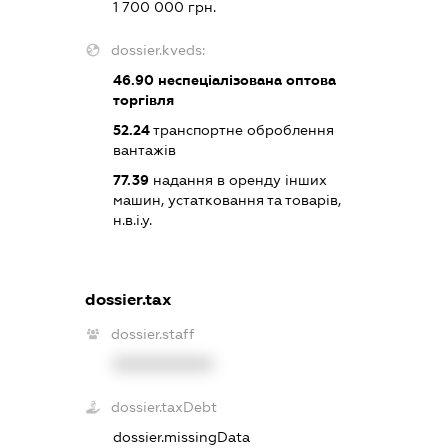
1 700 000 грн.
dossier.kveds:
46.90
неспеціалізована оптова
торгівля
52.24
транспортне оброблення
вантажів
77.39
надання в оренду інших
машин, устатковання та товарів,
н.в.і.у.
dossier.tax
dossier.staff
XXXXXXXXXX
dossier.taxDebt
dossier.missingData