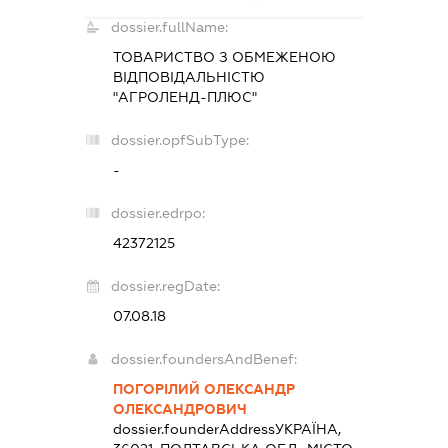
dossier.fullName:
ТОВАРИСТВО З ОБМЕЖЕНОЮ
ВІДПОВІДАЛЬНІСТЮ
"АГРОЛЕНД-ПЛЮС"
dossier.opfSubType:
-
dossier.edrpo:
42372125
dossier.regDate:
07.08.18
dossier.foundersAndBenef:
ПОГОРІЛИЙ ОЛЕКСАНДР
ОЛЕКСАНДРОВИЧ
dossier.founderAddress
УКРАЇНА,