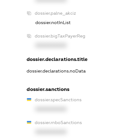
dossier.palne_akciz
dossier.notInList
dossier.bigTaxPayerReg
XXXXXXXXXX
dossier.declarations.title
dossier.declarations.noData
dossier.sanctions
dossier.specSanctions
XXXXXXXXXX
dossier.rnboSanctions
XXXXXXXXXX