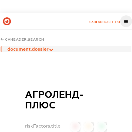
CAHEADER.GETTEST
CAHEADER.SEARCH
document.dossier
АГРОЛЕНД-
ПЛЮС
riskFactors.title
0
0
0