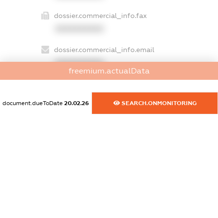
dossier.commercial_info.fax
XXXXXXXXXX
dossier.commercial_info.email
XXXXXXXXXX
freemium.actualData
dossier.commercial_info.website
XXXXXXXXXX
document.dueToDate
20.02.26
SEARCH.ONMONITORING
dossier.commercial_info.activity
XXXXXXXXXX
freemium.exampleText_1
freemium.exampleText_2
freemium.anonymousPerSearch2
FREEMIUM.DETAILS