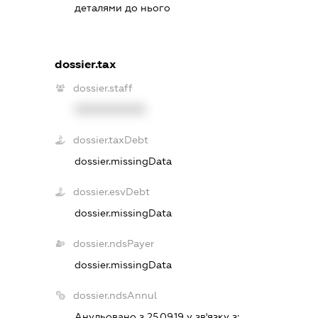
деталями до нього
dossier.tax
dossier.staff
XXXXXXXXXX
dossier.taxDebt
dossier.missingData
dossier.esvDebt
dossier.missingData
dossier.ndsPayer
dossier.missingData
dossier.ndsAnnul
Анульовано з 25.09.19 у зв'язку з: