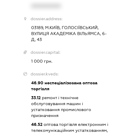
XXXXXXXXXX
dossier.address:
03189, М.КИЇВ, ГОЛОСІЇВСЬКИЙ,
ВУЛИЦЯ АКАДЕМІКА ВІЛЬЯМСА, 6-
Д, 43
dossier.capital:
1 000 грн.
dossier.kveds:
46.90
неспеціалізована оптова
торгівля
33.12
ремонт і технічне
обслуговування машин і
устатковання промислового
призначення
46.52
оптова торгівля електронним і
телекомунікаційним устаткованням,