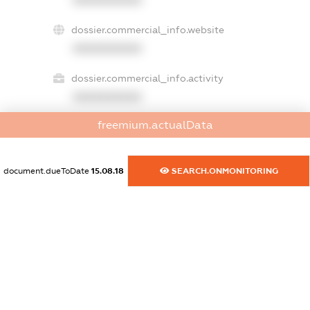
dossier.commercial_info.website
XXXXXXXXXX
dossier.commercial_info.activity
XXXXXXXXXX
freemium.actualData
freemium.exampleText_1
freemium.exampleText_2
document.dueToDate
15.08.18
SEARCH.ONMONITORING
freemium.anonymousPerSearch2
FREEMIUM.DETAILS
FREEMIUM.REGISTER