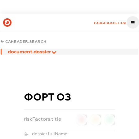
CAHEADER.GETTEST
CAHEADER.SEARCH
document.dossier
ФОРТ ОЗ
riskFactors.title
0
0
0
dossier.fullName: