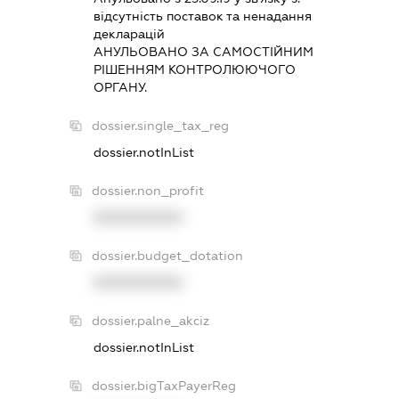
вiдсутнiсть поставок та ненадання
декларацiй
АНУЛЬОВАНО ЗА САМОСТIЙНИМ
РIШЕННЯМ КОНТРОЛЮЮЧОГО
ОРГАНУ.
dossier.single_tax_reg
dossier.notInList
dossier.non_profit
XXXXXXXXXX
dossier.budget_dotation
XXXXXXXXXX
dossier.palne_akciz
dossier.notInList
dossier.bigTaxPayerReg