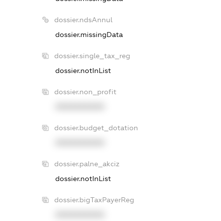
dossier.ndsAnnul
dossier.missingData
dossier.single_tax_reg
dossier.notInList
dossier.non_profit
XXXXXXXXXX
dossier.budget_dotation
XXXXXXXXXX
dossier.palne_akciz
dossier.notInList
dossier.bigTaxPayerReg
XXXXXXXXXX