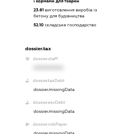
і кормами для тварин
23.61
виготовлення виробів із
бетону для будівництва
52.10
складське господарство
dossier.tax
dossier.staff
XXXXXXXXXX
dossier.taxDebt
dossier.missingData
dossier.esvDebt
dossier.missingData
dossier.ndsPayer
dossier.missingData