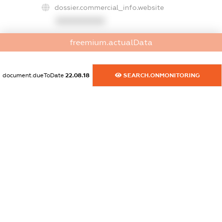
dossier.commercial_info.website
XXXXXXXXXX
dossier.commercial_info.activity
freemium.actualData
XXXXXXXXXX
document.dueToDate
22.08.18
SEARCH.ONMONITORING
freemium.exampleText_1
freemium.exampleText_2
freemium.anonymousPerSearch2
FREEMIUM.DETAILS
FREEMIUM.REGISTER