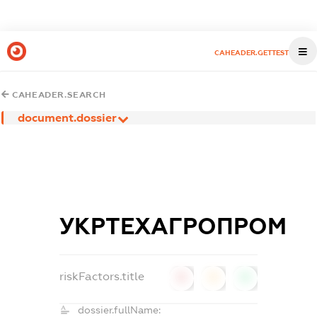
CAHEADER.GETTEST
CAHEADER.SEARCH
document.dossier
УКРТЕХАГРОПРОМ
riskFactors.title
0
0
0
dossier.fullName: