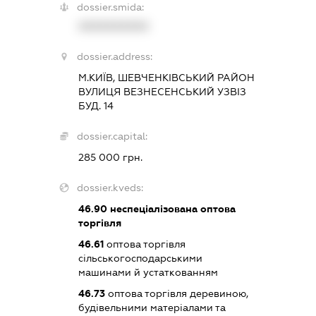
dossier.smida:
XXXXXXXXXX
dossier.address:
М.КИЇВ, ШЕВЧЕНКІВСЬКИЙ РАЙОН
ВУЛИЦЯ ВЕЗНЕСЕНСЬКИЙ УЗВІЗ
БУД. 14
dossier.capital:
285 000 грн.
dossier.kveds:
46.90
неспеціалізована оптова
торгівля
46.61
оптова торгівля
сільськогосподарськими
машинами й устаткованням
46.73
оптова торгівля деревиною,
будівельними матеріалами та