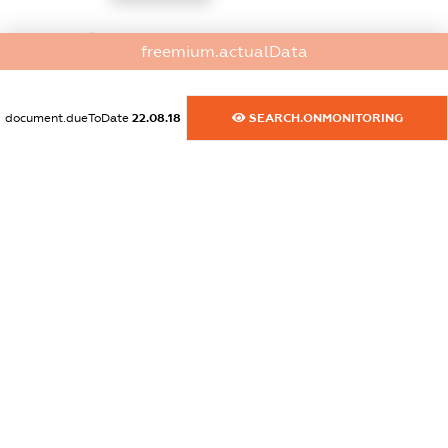
dossier.commercial_info.website
freemium.actualData
XXXXXXXXXX
dossier.commercial_info.activity
document.dueToDate
22.08.18
SEARCH.ONMONITORING
XXXXXXXXXX
freemium.exampleText_1
freemium.exampleText_2
freemium.anonymousPerSearch2
FREEMIUM.DETAILS
FREEMIUM.REGISTER