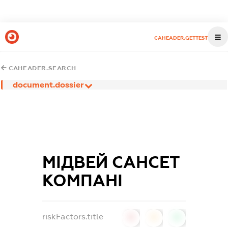
CAHEADER.GETTEST
CAHEADER.SEARCH
document.dossier
МІДВЕЙ САНСЕТ
КОМПАНІ
riskFactors.title
0
0
0