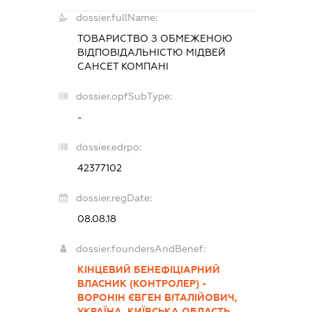
dossier.fullName:
ТОВАРИСТВО З ОБМЕЖЕНОЮ
ВІДПОВІДАЛЬНІСТЮ
МІДВЕЙ
САНСЕТ КОМПАНІ
dossier.opfSubType:
-
dossier.edrpo:
42377102
dossier.regDate:
08.08.18
dossier.foundersAndBenef:
КІНЦЕВИЙ БЕНЕФІЦІАРНИЙ
ВЛАСНИК (КОНТРОЛЕР) -
ВОРОНІН ЄВГЕН ВІТАЛІЙОВИЧ,
УКРАЇНА, КИЇВСЬКА ОБЛАСТЬ,