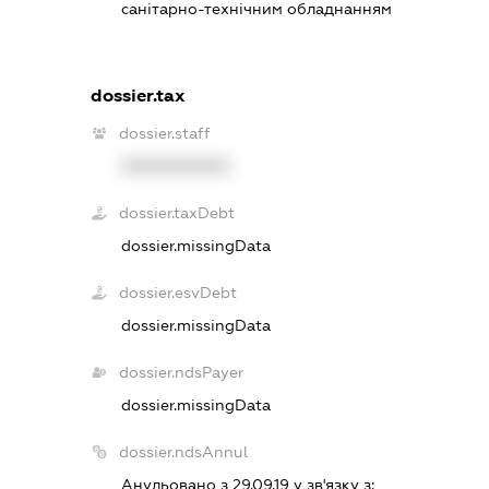
санітарно-технічним обладнанням
dossier.tax
dossier.staff
XXXXXXXXXX
dossier.taxDebt
dossier.missingData
dossier.esvDebt
dossier.missingData
dossier.ndsPayer
dossier.missingData
dossier.ndsAnnul
Анульовано з 29.09.19 у зв'язку з: