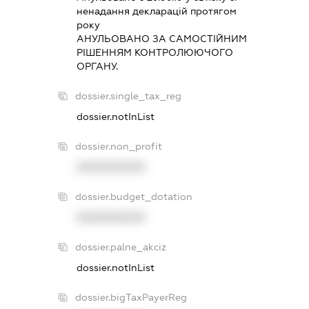
ненадання декларацiй протягом
року
АНУЛЬОВАНО ЗА САМОСТIЙНИМ
РIШЕННЯМ КОНТРОЛЮЮЧОГО
ОРГАНУ.
dossier.single_tax_reg
dossier.notInList
dossier.non_profit
XXXXXXXXXX
dossier.budget_dotation
XXXXXXXXXX
dossier.palne_akciz
dossier.notInList
dossier.bigTaxPayerReg