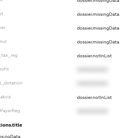
dossier.missingData
bt
dossier.missingData
yer
dossier.missingData
nul
dossier.missingData
e_tax_reg
dossier.notInList
rofit
XXXXXXXXXX
t_dotation
XXXXXXXXXX
_akciz
dossier.notInList
xPayerReg
XXXXXXXXXX
ions.title
ons.noData