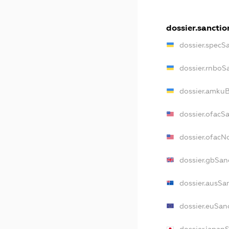
dossier.sanctio
dossier.specS
dossier.rnboS
dossier.amkuB
dossier.ofacS
dossier.ofac
dossier.gbSan
dossier.ausSa
dossier.euSan