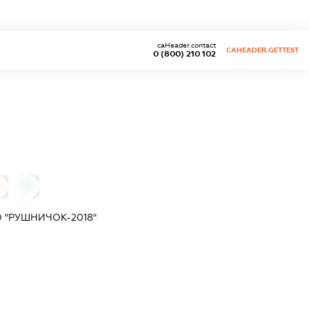
caHeader.contact
CAHEADER.GETTEST
0 (800) 210 102
0
 "РУШНИЧОК-2018"