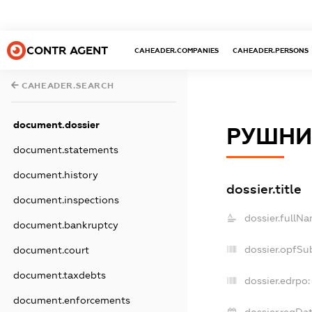
CONTR AGENT
CAHEADER.COMPANIES
CAHEADER.PERSONS
CAHEADER.SEARCH
document.dossier
РУШНИ
document.statements
document.history
dossier.title
document.inspections
dossier.fullNa
document.bankruptcy
dossier.opfSu
document.court
document.taxdebts
dossier.edrpo:
document.enforcements
dossier.regDat