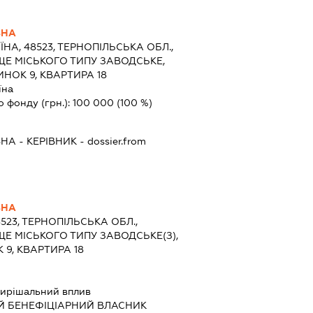
ВНА
ЇНА, 48523, ТЕРНОПІЛЬСЬКА ОБЛ.,
ЩЕ МІСЬКОГО ТИПУ ЗАВОДСЬКЕ,
НОК 9, КВАРТИРА 18
їна
о фонду (грн.):
100 000
(100 %)
ВНА
-
КЕРІВНИК
- dossier.from
ВНА
8523, ТЕРНОПІЛЬСЬКА ОБЛ.,
ЩЕ МІСЬКОГО ТИПУ ЗАВОДСЬКЕ(З),
9, КВАРТИРА 18
ирішальний вплив
Й БЕНЕФІЦІАРНИЙ ВЛАСНИК