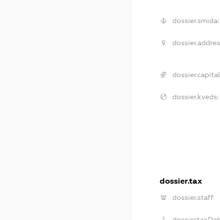
dossier.smida:
dossier.addres
dossier.capital
dossier.kveds:
dossier.tax
dossier.staff
dossier.taxDe