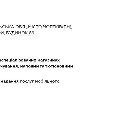
ЬСЬКА ОБЛ., МІСТО ЧОРТКІВ(ПН),
И, БУДИНОК 89
еспеціалізованих магазинах
чування, напоями та тютюновими
, надання послуг мобільного