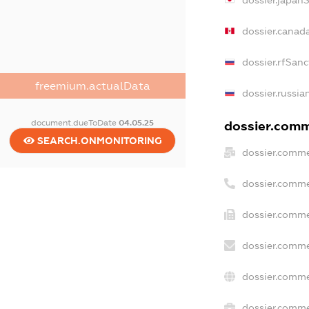
dossier.japan
dossier.canad
dossier.rfSanc
freemium.actualData
dossier.russia
document.dueToDate
04.05.25
dossier.comme
SEARCH.ONMONITORING
dossier.comme
dossier.comme
dossier.comme
dossier.comme
dossier.comme
dossier.commer