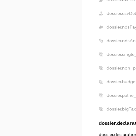
dossier.esvDe
dossier.ndsPa
dossier.ndsAn
dossier.singl
dossier.non_p
dossier.budge
dossier.palne
dossier.bigTa
dossier.declarat
dossier.declarati