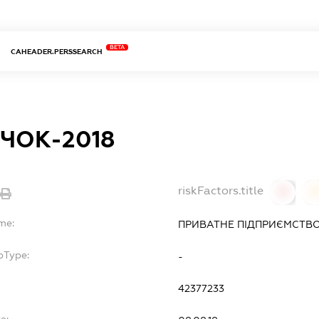
BETA
CAHEADER.PERSSEARCH
ЧОК-2018
riskFactors.title
0
0
me:
ПРИВАТНЕ ПІДПРИЄМСТВО
bType:
-
42377233
e: