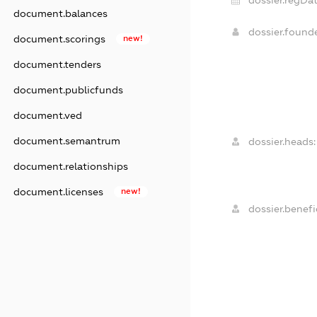
document.balances
dossier.found
document.scorings
new!
document.tenders
document.publicfunds
document.ved
document.semantrum
dossier.heads:
document.relationships
document.licenses
new!
dossier.benefic