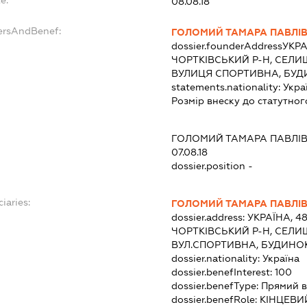
08.08.18
ersAndBenef:
ГОЛОМИЙ ТАМАРА ПАВЛІ
dossier.founderAddress
УКРА
ЧОРТКІВСЬКИЙ Р-Н, СЕЛИ
ВУЛИЦЯ СПОРТИВНА, БУДИ
statements.nationality:
Укра
Розмір внеску до статутног
ГОЛОМИЙ ТАМАРА ПАВЛІ
07.08.18
dossier.position -
iaries:
ГОЛОМИЙ ТАМАРА ПАВЛІ
dossier.address:
УКРАЇНА, 4
ЧОРТКІВСЬКИЙ Р-Н, СЕЛИ
ВУЛ.СПОРТИВНА, БУДИНОК 
dossier.nationality:
Україна
dossier.benefInterest:
100
dossier.benefType:
Прямий в
dossier.benefRole:
КІНЦЕВИ