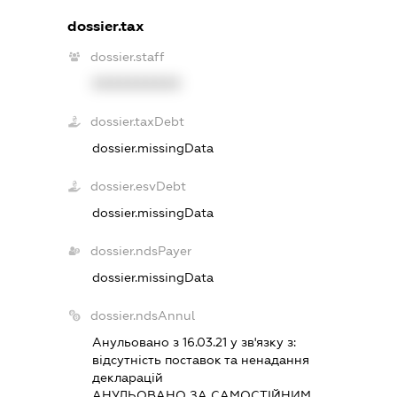
dossier.tax
dossier.staff
XXXXXXXXXX
dossier.taxDebt
dossier.missingData
dossier.esvDebt
dossier.missingData
dossier.ndsPayer
dossier.missingData
dossier.ndsAnnul
Анульовано з 16.03.21 у зв'язку з:
вiдсутнiсть поставок та ненадання
декларацiй
АНУЛЬОВАНО ЗА САМОСТIЙНИМ