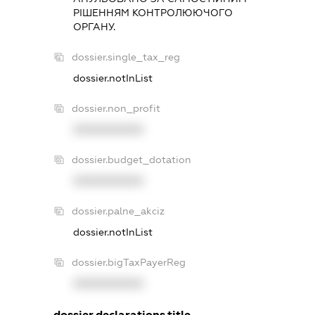
РIШЕННЯМ КОНТРОЛЮЮЧОГО
ОРГАНУ.
dossier.single_tax_reg
dossier.notInList
dossier.non_profit
XXXXXXXXXX
dossier.budget_dotation
XXXXXXXXXX
dossier.palne_akciz
dossier.notInList
dossier.bigTaxPayerReg
XXXXXXXXXX
dossier.declarations.title