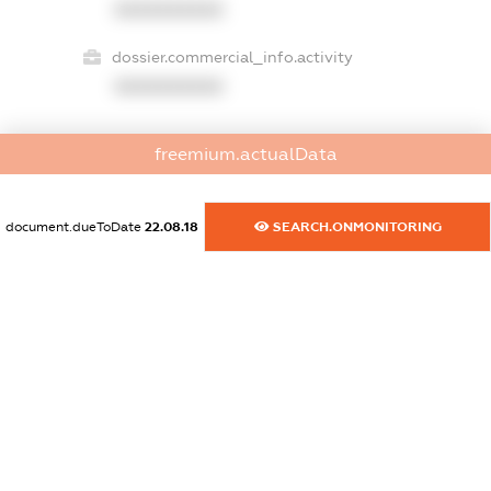
XXXXXXXXXX
dossier.commercial_info.activity
XXXXXXXXXX
freemium.actualData
freemium.exampleText_1
freemium.exampleText_2
freemium.anonymousPerSearch2
document.dueToDate
22.08.18
SEARCH.ONMONITORING
FREEMIUM.DETAILS
FREEMIUM.REGISTER