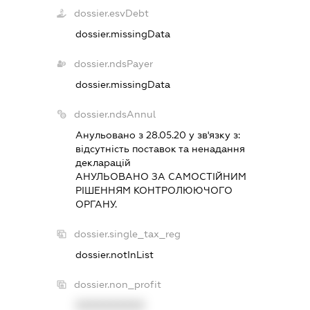
dossier.esvDebt
dossier.missingData
dossier.ndsPayer
dossier.missingData
dossier.ndsAnnul
Анульовано з 28.05.20 у зв'язку з:
вiдсутнiсть поставок та ненадання
декларацiй
АНУЛЬОВАНО ЗА САМОСТIЙНИМ
РIШЕННЯМ КОНТРОЛЮЮЧОГО
ОРГАНУ.
dossier.single_tax_reg
dossier.notInList
dossier.non_profit
XXXXXXXXXX