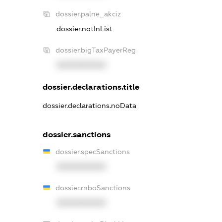
dossier.palne_akciz
dossier.notInList
dossier.bigTaxPayerReg
XXXXXXXXXX
dossier.declarations.title
dossier.declarations.noData
dossier.sanctions
dossier.specSanctions
XXXXXXXXXX
dossier.rnboSanctions
XXXXXXXXXX