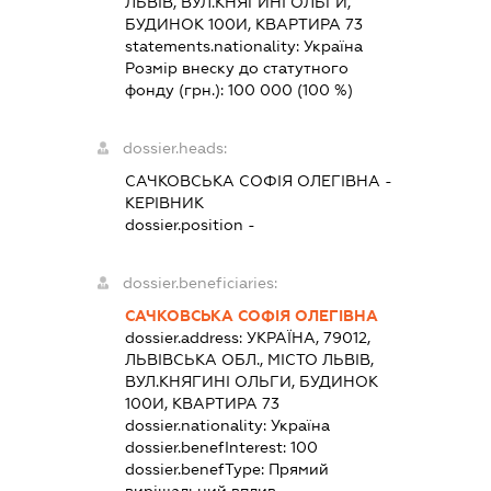
ЛЬВІВ, ВУЛ.КНЯГИНІ ОЛЬГИ,
БУДИНОК 100И, КВАРТИРА 73
statements.nationality:
Україна
Розмір внеску до статутного
фонду (грн.):
100 000
(100 %)
dossier.heads:
САЧКОВСЬКА СОФІЯ ОЛЕГІВНА
-
КЕРІВНИК
dossier.position -
dossier.beneficiaries:
САЧКОВСЬКА СОФІЯ ОЛЕГІВНА
dossier.address:
УКРАЇНА, 79012,
ЛЬВІВСЬКА ОБЛ., МІСТО ЛЬВІВ,
ВУЛ.КНЯГИНІ ОЛЬГИ, БУДИНОК
100И, КВАРТИРА 73
dossier.nationality:
Україна
dossier.benefInterest:
100
dossier.benefType:
Прямий
вирішальний вплив