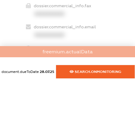
dossier.commercial_info.fax
XXXXXXXXXX
dossier.commercial_info.email
XXXXXXXXXX
dossier.commercial_info.website
freemium.actualData
XXXXXXXXXX
dossier.commercial_info.activity
document.dueToDate
28.07.25
SEARCH.ONMONITORING
XXXXXXXXXX
freemium.exampleText_1
freemium.exampleText_2
freemium.anonymousPerSearch2
FREEMIUM.DETAILS
FREEMIUM.REGISTER