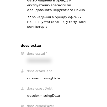
68.20
надання в оренду й
експлуатацію власного чи
орендованого нерухомого майна
77.33
надання в оренду офісних
машин і устатковання, у тому числі
комп'ютерів
dossier.tax
dossier.staff
XXXXXXXXXX
dossier.taxDebt
dossier.missingData
dossier.esvDebt
dossier.missingData
dossier.ndsPayer