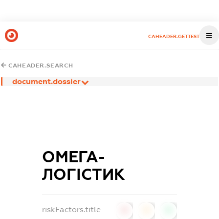
CAHEADER.GETTEST
CAHEADER.SEARCH
document.dossier
ОМЕГА-
ЛОГІСТИК
riskFactors.title
0
0
0