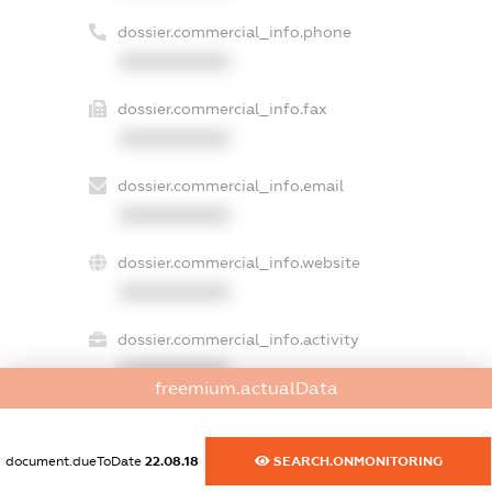
dossier.commercial_info.phone
XXXXXXXXXX
dossier.commercial_info.fax
XXXXXXXXXX
dossier.commercial_info.email
XXXXXXXXXX
dossier.commercial_info.website
XXXXXXXXXX
dossier.commercial_info.activity
XXXXXXXXXX
freemium.actualData
document.dueToDate
22.08.18
SEARCH.ONMONITORING
freemium.exampleText_1
freemium.exampleText_2