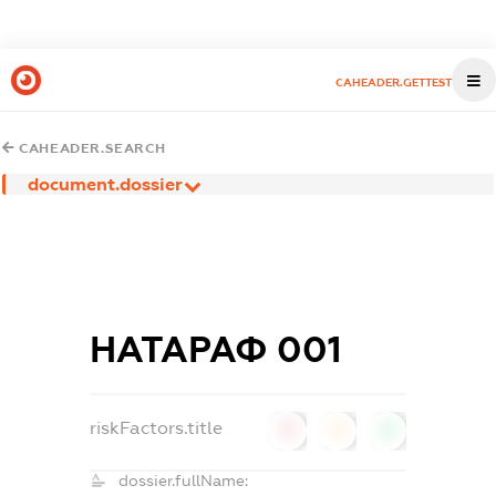
CAHEADER.GETTEST
CAHEADER.SEARCH
document.dossier
НАТАРАФ 001
riskFactors.title
0
0
0
dossier.fullName: