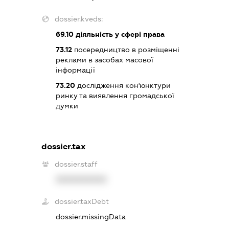
dossier.kveds:
69.10
діяльність у сфері права
73.12
посередництво в розміщенні
реклами в засобах масової
інформації
73.20
дослідження кон'юнктури
ринку та виявлення громадської
думки
dossier.tax
dossier.staff
XXXXXXXXXX
dossier.taxDebt
dossier.missingData