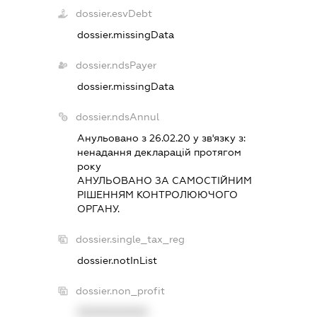
dossier.esvDebt
dossier.missingData
dossier.ndsPayer
dossier.missingData
dossier.ndsAnnul
Анульовано з 26.02.20 у зв'язку з:
ненадання декларацiй протягом
року
АНУЛЬОВАНО ЗА САМОСТIЙНИМ
РIШЕННЯМ КОНТРОЛЮЮЧОГО
ОРГАНУ.
dossier.single_tax_reg
dossier.notInList
dossier.non_profit
XXXXXXXXXX