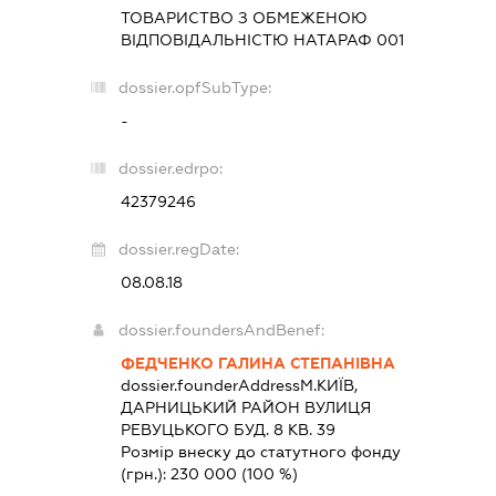
ТОВАРИСТВО З ОБМЕЖЕНОЮ
ВІДПОВІДАЛЬНІСТЮ
НАТАРАФ 001
dossier.opfSubType:
-
dossier.edrpo:
42379246
dossier.regDate:
08.08.18
dossier.foundersAndBenef:
ФЕДЧЕНКО ГАЛИНА СТЕПАНІВНА
dossier.founderAddress
М.КИЇВ,
ДАРНИЦЬКИЙ РАЙОН ВУЛИЦЯ
РЕВУЦЬКОГО БУД. 8 КВ. 39
Розмір внеску до статутного фонду
(грн.):
230 000
(100 %)