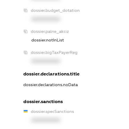
dossier.budget_dotation
XXXXXXXXXX
dossier.palne_akciz
dossier.notInList
dossier.bigTaxPayerReg
XXXXXXXXXX
dossier.declarations.title
dossier.declarations.noData
dossier.sanctions
dossier.specSanctions
XXXXXXXXXX