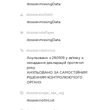
dossier.missingData
dossier.esvDebt
dossier.missingData
dossier.ndsPayer
dossier.missingData
dossier.ndsAnnul
Анульовано з 29.09.19 у зв'язку з:
ненадання декларацiй протягом
року
АНУЛЬОВАНО ЗА САМОСТIЙНИМ
РIШЕННЯМ КОНТРОЛЮЮЧОГО
ОРГАНУ.
dossier.single_tax_reg
dossier.notInList