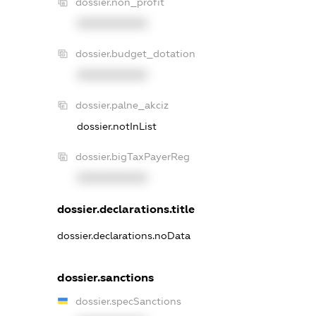
dossier.non_profit
XXXXXXXXXX
dossier.budget_dotation
XXXXXXXXXX
dossier.palne_akciz
dossier.notInList
dossier.bigTaxPayerReg
XXXXXXXXXX
dossier.declarations.title
dossier.declarations.noData
dossier.sanctions
dossier.specSanctions