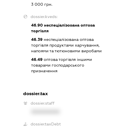
3 000 грн.
dossier.kveds:
46.90
неспеціалізована оптова
торгівля
46.39
неспеціалізована оптова
торгівля продуктами харчування,
напоями та тютюновими виробами
46.49
оптова торгівля іншими
товарами господарського
призначення
dossier.tax
dossier.staff
XXXXXXXXXX
dossier.taxDebt