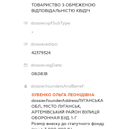
ТОВАРИСТВО З ОБМЕЖЕНОЮ
ВІДПОВІДАЛЬНІСТЮ
КВІДІЧ
dossier.opfSubType:
-
dossier.edrpo:
42379324
dossier.regDate:
08.08.18
dossier.foundersAndBenef:
ЗУБЕНКО ОЛЬГА ЛЕОНІДІВНА
dossier.founderAddress
ЛУГАНСЬКА
ОБЛ., МІСТО ЛУГАНСЬК,
АРТЕМІВСЬКИЙ РАЙОН ВУЛИЦЯ
ОБОРОННАЯ БУД. 1-Г
Розмір внеску до статутного фонду