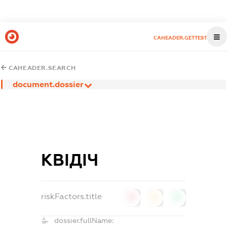
CAHEADER.GETTEST
CAHEADER.SEARCH
document.dossier
КВІДІЧ
riskFactors.title
0
0
0
dossier.fullName: