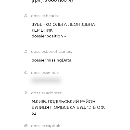
(грн.):
3 000
(100 %)
dossier.heads:
ЗУБЕНКО ОЛЬГА ЛЕОНІДІВНА
-
КЕРІВНИК
dossier.position -
dossier.beneficiaries:
dossier.missingData
dossier.smida:
XXXXXXXXXX
dossier.address:
М.КИЇВ, ПОДІЛЬСЬКИЙ РАЙОН
ВУЛИЦЯ ІГОРІВСЬКА БУД. 12-Б ОФ.
52
dossier.capital: