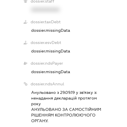
dossier.staff
XXXXXXXXXX
dossier.taxDebt
dossier.missingData
dossier.esvDebt
dossier.missingData
dossier.ndsPayer
dossier.missingData
dossier.ndsAnnul
Анульовано з 29.09.19 у зв'язку з:
ненадання декларацiй протягом
року
АНУЛЬОВАНО ЗА САМОСТIЙНИМ
РIШЕННЯМ КОНТРОЛЮЮЧОГО
ОРГАНУ.