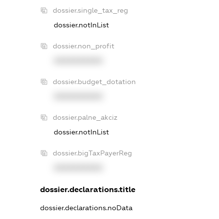
dossier.single_tax_reg
dossier.notInList
dossier.non_profit
XXXXXXXXXX
dossier.budget_dotation
XXXXXXXXXX
dossier.palne_akciz
dossier.notInList
dossier.bigTaxPayerReg
XXXXXXXXXX
dossier.declarations.title
dossier.declarations.noData