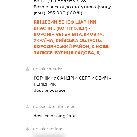
ВУЛИЦЯ ШЕВЧЕНКА, 28
Розмір внеску до статутного фонду
(грн.):
285 000
(100 %)
КІНЦЕВИЙ БЕНЕФІЦІАРНИЙ
ВЛАСНИК (КОНТРОЛЕР) -
ВОРОНІН ЄВГЕН ВІТАЛІЙОВИЧ,
УКРАЇНА, КИЇВСЬКА ОБЛАСТЬ,
БОРОДЯНСЬКИЙ РАЙОН, С.НОВЕ
ЗАЛІССЯ, ВУЛИЦЯ САДОВА, 8,
dossier.heads:
КОРНІЙЧУК АНДРІЙ СЕРГІЙОВИЧ
-
КЕРІВНИК
dossier.position -
dossier.beneficiaries:
dossier.missingData
dossier.smida:
XXXXXXXXXX