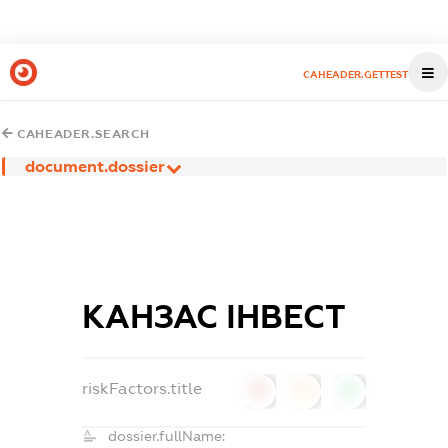
CAHEADER.GETTEST
CAHEADER.SEARCH
document.dossier
КАНЗАС ІНВЕСТ
riskFactors.title
0
0
0
dossier.fullName: