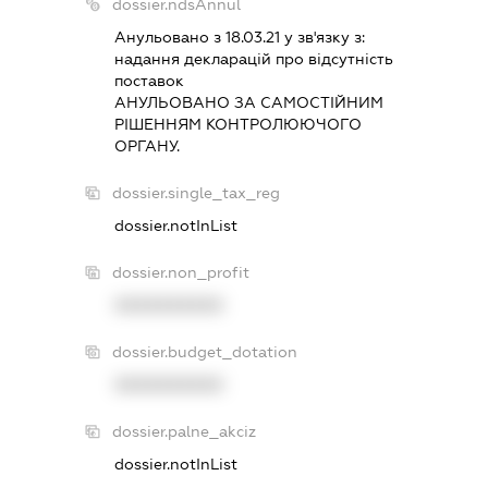
dossier.ndsAnnul
Анульовано з 18.03.21 у зв'язку з:
надання декларацiй про вiдсутнiсть
поставок
АНУЛЬОВАНО ЗА САМОСТIЙНИМ
РIШЕННЯМ КОНТРОЛЮЮЧОГО
ОРГАНУ.
dossier.single_tax_reg
dossier.notInList
dossier.non_profit
XXXXXXXXXX
dossier.budget_dotation
XXXXXXXXXX
dossier.palne_akciz
dossier.notInList