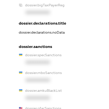
dossier.bigTaxPayerReg
XXXXXXXXXX
dossier.declarations.title
dossier.declarations.noData
dossier.sanctions
dossier.specSanctions
XXXXXXXXXX
dossier.rnboSanctions
XXXXXXXXXX
dossier.amkuBlackList
XXXXXXXXXX
dossier.ofacSanctions