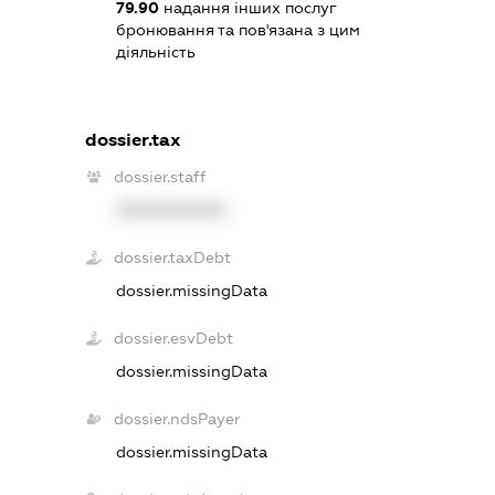
79.90
надання інших послуг
бронювання та пов'язана з цим
діяльність
dossier.tax
dossier.staff
XXXXXXXXXX
dossier.taxDebt
dossier.missingData
dossier.esvDebt
dossier.missingData
dossier.ndsPayer
dossier.missingData