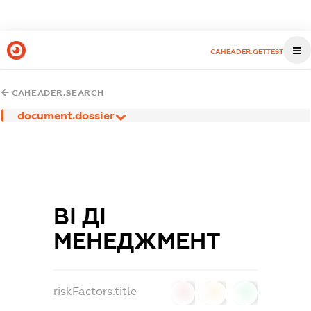
CAHEADER.GETTEST
CAHEADER.SEARCH
document.dossier
ВІ ДІ
МЕНЕДЖМЕНТ
riskFactors.title
0
0
0