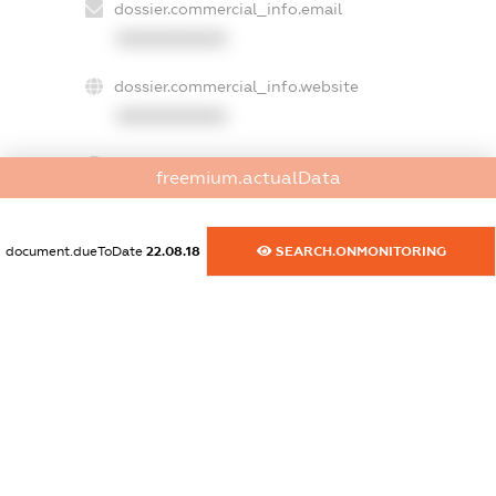
dossier.commercial_info.email
XXXXXXXXXX
dossier.commercial_info.website
XXXXXXXXXX
dossier.commercial_info.activity
freemium.actualData
XXXXXXXXXX
document.dueToDate
22.08.18
SEARCH.ONMONITORING
freemium.exampleText_1
freemium.exampleText_2
freemium.anonymousPerSearch2
FREEMIUM.DETAILS
FREEMIUM.REGISTER