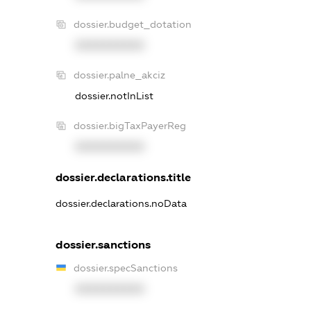
dossier.budget_dotation
XXXXXXXXXX
dossier.palne_akciz
dossier.notInList
dossier.bigTaxPayerReg
XXXXXXXXXX
dossier.declarations.title
dossier.declarations.noData
dossier.sanctions
dossier.specSanctions
XXXXXXXXXX