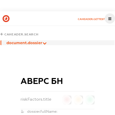
CAHEADER.GETTEST
CAHEADER.SEARCH
document.dossier
АВЕРС БН
riskFactors.title
0
0
0
dossier.fullName: