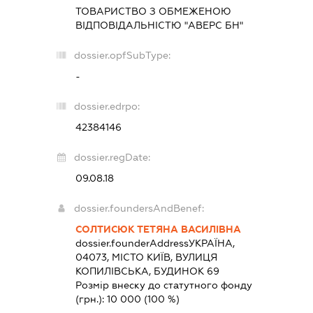
ТОВАРИСТВО З ОБМЕЖЕНОЮ
ВІДПОВІДАЛЬНІСТЮ "АВЕРС БН"
dossier.opfSubType:
-
dossier.edrpo:
42384146
dossier.regDate:
09.08.18
dossier.foundersAndBenef:
СОЛТИСЮК ТЕТЯНА ВАСИЛІВНА
dossier.founderAddress
УКРАЇНА,
04073, МІСТО КИЇВ, ВУЛИЦЯ
КОПИЛІВСЬКА, БУДИНОК 69
Розмір внеску до статутного фонду
(грн.):
10 000
(100 %)