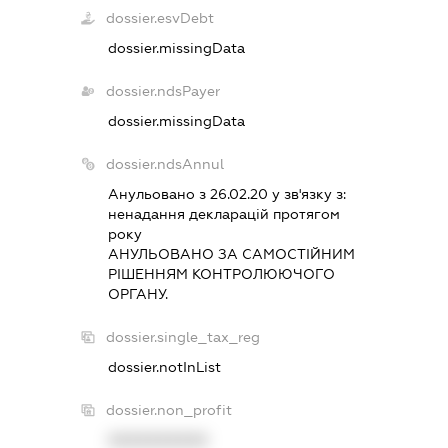
dossier.esvDebt
dossier.missingData
dossier.ndsPayer
dossier.missingData
dossier.ndsAnnul
Анульовано з 26.02.20 у зв'язку з:
ненадання декларацiй протягом
року
АНУЛЬОВАНО ЗА САМОСТIЙНИМ
РIШЕННЯМ КОНТРОЛЮЮЧОГО
ОРГАНУ.
dossier.single_tax_reg
dossier.notInList
dossier.non_profit
XXXXXXXXXX