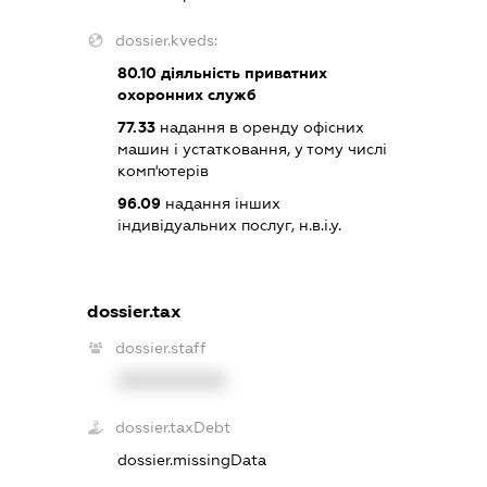
dossier.kveds:
80.10
діяльність приватних
охоронних служб
77.33
надання в оренду офісних
машин і устатковання, у тому числі
комп'ютерів
96.09
надання інших
індивідуальних послуг, н.в.і.у.
dossier.tax
dossier.staff
XXXXXXXXXX
dossier.taxDebt
dossier.missingData