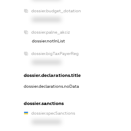
dossier.budget_dotation
XXXXXXXXXX
dossier.palne_akciz
dossier.notInList
dossier.bigTaxPayerReg
XXXXXXXXXX
dossier.declarations.title
dossier.declarations.noData
dossier.sanctions
dossier.specSanctions
XXXXXXXXXX