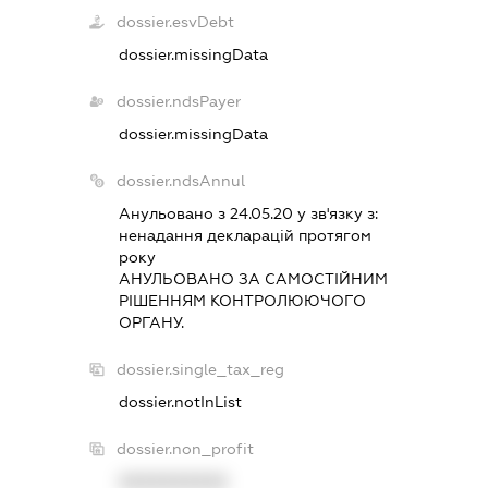
dossier.esvDebt
dossier.missingData
dossier.ndsPayer
dossier.missingData
dossier.ndsAnnul
Анульовано з 24.05.20 у зв'язку з:
ненадання декларацiй протягом
року
АНУЛЬОВАНО ЗА САМОСТIЙНИМ
РIШЕННЯМ КОНТРОЛЮЮЧОГО
ОРГАНУ.
dossier.single_tax_reg
dossier.notInList
dossier.non_profit
XXXXXXXXXX