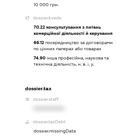
10 000 грн.
dossier.kveds:
70.22
консультування з питань
комерційної діяльності й керування
66.12
посередництво за договорами
по цінних паперах або товарах
74.90
інша професійна, наукова та
технічна діяльність, н. в. і. у.
dossier.tax
dossier.staff
XXXXXXXXXX
dossier.taxDebt
dossier.missingData