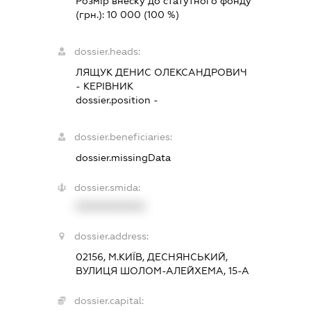
Розмір внеску до статутного фонду
(грн.):
10 000
(100 %)
dossier.heads:
ЛЯЩУК ДЕНИС ОЛЕКСАНДРОВИЧ
-
КЕРІВНИК
dossier.position -
dossier.beneficiaries:
dossier.missingData
dossier.smida:
XXXXXXXXXX
dossier.address:
02156, М.КИЇВ, ДЕСНЯНСЬКИЙ,
ВУЛИЦЯ ШОЛОМ-АЛЕЙХЕМА, 15-А
dossier.capital: