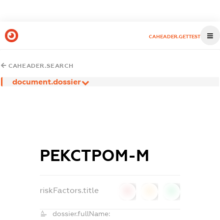
CAHEADER.GETTEST
CAHEADER.SEARCH
document.dossier
РЕКСТРОМ-М
riskFactors.title
0
0
0
dossier.fullName: