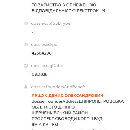
ТОВАРИСТВО З ОБМЕЖЕНОЮ
ВІДПОВІДАЛЬНІСТЮ
РЕКСТРОМ-М
dossier.opfSubType:
-
dossier.edrpo:
42384298
dossier.regDate:
09.08.18
dossier.foundersAndBenef:
ЛЯЩУК ДЕНИС ОЛЕКСАНДРОВИЧ
dossier.founderAddress
ДНІПРОПЕТРОВСЬКА
ОБЛ., МІСТО ДНІПРО,
ШЕВЧЕНКІВСЬКИЙ РАЙОН
ПРОСПЕКТ СВОБОДИ КОРП. 1 БУД.
89-А КВ. 403