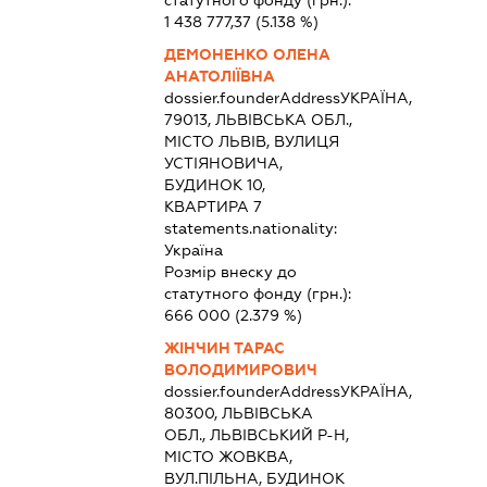
статутного фонду (грн.):
1 438 777,37
(5.138 %)
ДЕМОНЕНКО ОЛЕНА
АНАТОЛІЇВНА
dossier.founderAddress
УКРАЇНА,
79013, ЛЬВІВСЬКА ОБЛ.,
МІСТО ЛЬВІВ, ВУЛИЦЯ
УСТІЯНОВИЧА,
БУДИНОК 10,
КВАРТИРА 7
statements.nationality:
Україна
Розмір внеску до
статутного фонду (грн.):
666 000
(2.379 %)
ЖІНЧИН ТАРАС
ВОЛОДИМИРОВИЧ
dossier.founderAddress
УКРАЇНА,
80300, ЛЬВІВСЬКА
ОБЛ., ЛЬВІВСЬКИЙ Р-Н,
МІСТО ЖОВКВА,
ВУЛ.ПІЛЬНА, БУДИНОК