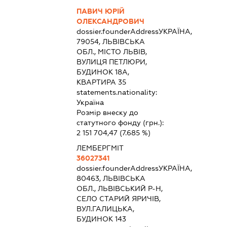
ПАВИЧ ЮРІЙ
ОЛЕКСАНДРОВИЧ
dossier.founderAddress
УКРАЇНА,
79054, ЛЬВІВСЬКА
ОБЛ., МІСТО ЛЬВІВ,
ВУЛИЦЯ ПЕТЛЮРИ,
БУДИНОК 18А,
КВАРТИРА 35
statements.nationality:
Україна
Розмір внеску до
статутного фонду (грн.):
2 151 704,47
(7.685 %)
ЛЕМБЕРГМІТ
36027341
dossier.founderAddress
УКРАЇНА,
80463, ЛЬВІВСЬКА
ОБЛ., ЛЬВІВСЬКИЙ Р-Н,
СЕЛО СТАРИЙ ЯРИЧІВ,
ВУЛ.ГАЛИЦЬКА,
БУДИНОК 143