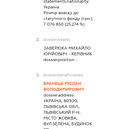
statements.nationality:
Україна
Розмір внеску до
статутного фонду (грн.):
7 076 850
(25.274 %)
dossier.heads:
ЗАВЕРЮХА МИХАЙЛО
ЮРІЙОВИЧ
-
КЕРІВНИК
dossier.position -
dossier.beneficiaries:
БРАНЕЦЬ РУСЛАН
ВОЛОДИМИРОВИЧ
dossier.address:
УКРАЇНА, 80300,
ЛЬВІВСЬКА ОБЛ.,
ЛЬВІВСЬКИЙ Р-Н,
МІСТО ЖОВКВА,
ВУЛ.ЗЕЛЕНА, БУДИНОК