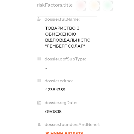
riskFactors.title
0
0
0
dossier.fullName:
ТОВАРИСТВО З
ОБМЕЖЕНОЮ
ВІДПОВІДАЛЬНІСТЮ
"ЛЕМБЕРГ СОЛАР"
dossier.opfSubType:
-
dossier.edrpo:
42384339
dossier.regDate:
09.08.18
dossier.foundersAndBenef:
ЖІНЧИН ВІОЛЕТА