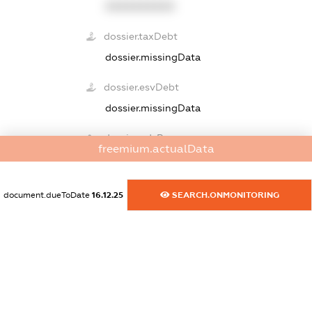
XXXXXXXXXX
dossier.taxDebt
dossier.missingData
dossier.esvDebt
dossier.missingData
dossier.ndsPayer
freemium.actualData
dossier.yes
dossier.ndsInn
423843313200
document.dueToDate
16.12.25
SEARCH.ONMONITORING
dossier.from 31.08.18
dossier.ndsAnnul
dossier.missingData
dossier.single_tax_reg
dossier.notInList