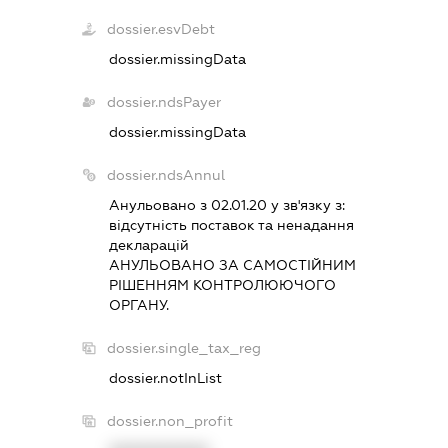
dossier.esvDebt
dossier.missingData
dossier.ndsPayer
dossier.missingData
dossier.ndsAnnul
Анульовано з 02.01.20 у зв'язку з:
вiдсутнiсть поставок та ненадання
декларацiй
АНУЛЬОВАНО ЗА САМОСТIЙНИМ
РIШЕННЯМ КОНТРОЛЮЮЧОГО
ОРГАНУ.
dossier.single_tax_reg
dossier.notInList
dossier.non_profit