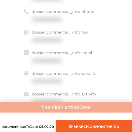
dossier.commercial_info.phone
XXXXXXXXXX
dossier.commercial_info.fax
XXXXXXXXXX
dossier.commercial_info.email
XXXXXXXXXX
dossier.commercial_info.website
XXXXXXXXXX
dossier.commercial_info.activity
XXXXXXXXXX
freemium.actualData
document.dueToDate
05.02.20
SEARCH.ONMONITORING
freemium.exampleText_1