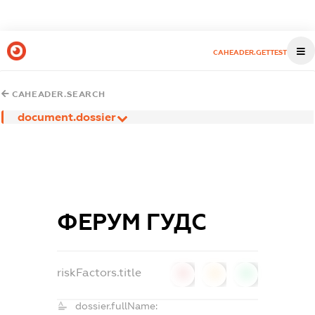
CAHEADER.GETTEST
CAHEADER.SEARCH
document.dossier
ФЕРУМ ГУДС
riskFactors.title
0
0
0
dossier.fullName: