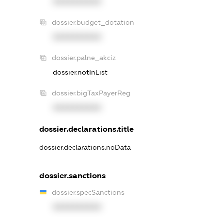
XXXXXXXXXX
dossier.budget_dotation
XXXXXXXXXX
dossier.palne_akciz
dossier.notInList
dossier.bigTaxPayerReg
XXXXXXXXXX
dossier.declarations.title
dossier.declarations.noData
dossier.sanctions
dossier.specSanctions
XXXXXXXXXX