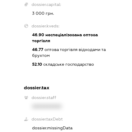
dossier.capital:
3 000 грн.
dossier.kveds:
46.90
неспеціалізована оптова
торгівля
46.77
оптова торгівля відходами та
брухтом
52.10
складське господарство
dossier.tax
dossier.staff
XXXXXXXXXX
dossier.taxDebt
dossier.missingData