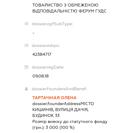
ТОВАРИСТВО З ОБМЕЖЕНОЮ
ВІДПОВІДАЛЬНІСТЮ
ФЕРУМ ГУДС
dossier.opfSubType:
-
dossier.edrpo:
42384717
dossier.regDate:
09.08.18
dossier.foundersAndBenef:
ТАРТАЧІНАЯ ОЛЕНА
dossier.founderAddress
МІСТО
КИШИНІВ, ВУЛИЦЯ ДАЧІЯ,
БУДИНОК 33
Розмір внеску до статутного фонду
(грн.):
3 000
(100 %)