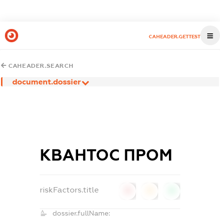
CAHEADER.GETTEST
CAHEADER.SEARCH
document.dossier
КВАНТОС ПРОМ
riskFactors.title
0
0
0
dossier.fullName: