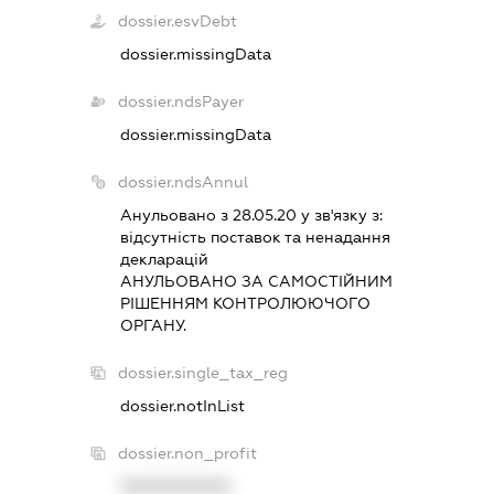
dossier.esvDebt
dossier.missingData
dossier.ndsPayer
dossier.missingData
dossier.ndsAnnul
Анульовано з 28.05.20 у зв'язку з:
вiдсутнiсть поставок та ненадання
декларацiй
АНУЛЬОВАНО ЗА САМОСТIЙНИМ
РIШЕННЯМ КОНТРОЛЮЮЧОГО
ОРГАНУ.
dossier.single_tax_reg
dossier.notInList
dossier.non_profit
XXXXXXXXXX