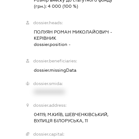
Розмір внеску до статутного фонду
(грн.):
4 000
(100 %)
dossier.heads:
ПОЛУЯН РОМАН МИКОЛАЙОВИЧ
-
КЕРІВНИК
dossier.position -
dossier.beneficiaries:
dossier.missingData
dossier.smida:
XXXXXXXXXX
dossier.address:
04119, М.КИЇВ, ШЕВЧЕНКІВСЬКИЙ,
ВУЛИЦЯ БІЛОРУСЬКА, 11
dossier.capital: