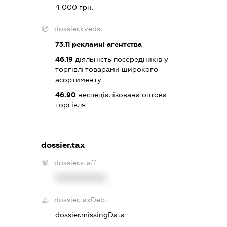
4 000 грн.
dossier.kveds:
73.11
рекламні агентства
46.19
діяльність посередників у
торгівлі товарами широкого
асортименту
46.90
неспеціалізована оптова
торгівля
dossier.tax
dossier.staff
XXXXXXXXXX
dossier.taxDebt
dossier.missingData