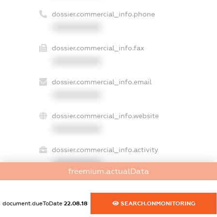
dossier.commercial_info.phone
XXXXXXXXXX
dossier.commercial_info.fax
XXXXXXXXXX
dossier.commercial_info.email
XXXXXXXXXX
dossier.commercial_info.website
XXXXXXXXXX
dossier.commercial_info.activity
XXXXXXXXXX
freemium.actualData
document.dueToDate
22.08.18
SEARCH.ONMONITORING
freemium.exampleText_1
freemium.exampleText_2