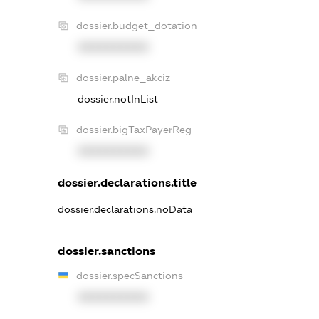
dossier.budget_dotation
XXXXXXXXXX
dossier.palne_akciz
dossier.notInList
dossier.bigTaxPayerReg
XXXXXXXXXX
dossier.declarations.title
dossier.declarations.noData
dossier.sanctions
dossier.specSanctions
XXXXXXXXXX