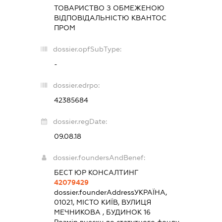
ТОВАРИСТВО З ОБМЕЖЕНОЮ
ВІДПОВІДАЛЬНІСТЮ
КВАНТОС
ПРОМ
dossier.opfSubType:
-
dossier.edrpo:
42385684
dossier.regDate:
09.08.18
dossier.foundersAndBenef:
БЕСТ ЮР КОНСАЛТИНГ
42079429
dossier.founderAddress
УКРАЇНА,
01021, МІСТО КИЇВ, ВУЛИЦЯ
МЕЧНИКОВА , БУДИНОК 16