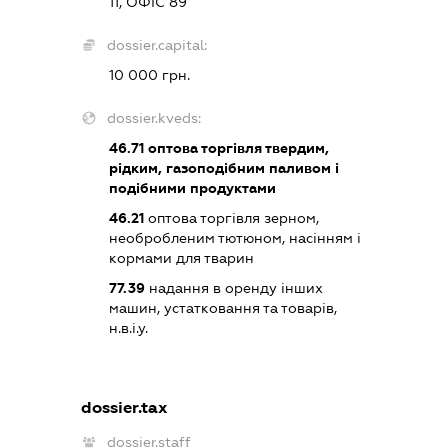
11, ОФІС 89
dossier.capital:
10 000 грн.
dossier.kveds:
46.71
оптова торгівля твердим,
рідким, газоподібним паливом і
подібними продуктами
46.21
оптова торгівля зерном,
необробленим тютюном, насінням і
кормами для тварин
77.39
надання в оренду інших
машин, устатковання та товарів,
н.в.і.у.
dossier.tax
dossier.staff