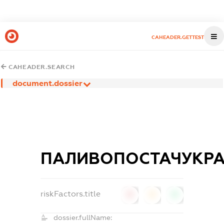
CAHEADER.GETTEST
CAHEADER.SEARCH
document.dossier
ПАЛИВОПОСТАЧУКРА
riskFactors.title
0
0
0
dossier.fullName: