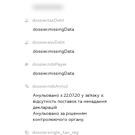
XXXXXXXXXX
dossier.taxDebt
dossier.missingData
dossier.esvDebt
dossier.missingData
dossier.ndsPayer
dossier.missingData
dossier.ndsAnnul
Анульовано з 22.07.20 у зв'язку з:
вiдсутнiсть поставок та ненадання
декларацiй
Анульовано за рiшенням
контролюючого органу.
dossier.single_tax_reg