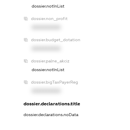
dossier.notInList
dossier.non_profit
XXXXXXXXXX
dossier.budget_dotation
XXXXXXXXXX
dossier.palne_akciz
dossier.notInList
dossier.bigTaxPayerReg
XXXXXXXXXX
dossier.declarations.title
dossier.declarations.noData