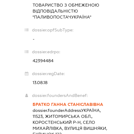
ТОВАРИСТВО З ОБМЕЖЕНОЮ
ВІДПОВІДАЛЬНІСТЮ
"ПАЛИВОПОСТАЧУКРАЇНА"
dossier.opfSubType:
-
dossier.edrpo:
42394484
dossier.regDate:
13.08.18
dossier.foundersAndBenef:
БРАТКО ГАННА СТАНІСЛАВІВНА
dossier.founderAddress
УКРАЇНА,
11523, ЖИТОМИРСЬКА ОБЛ.,
КОРОСТЕНСЬКИЙ Р-Н, СЕЛО
МИХАЙЛІВКА, ВУЛИЦЯ ВИШНЯКИ,