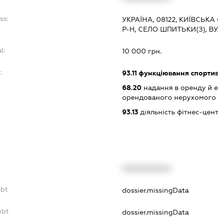
ss:
УКРАЇНА, 08122, КИЇВСЬ
Р-Н, СЕЛО ШПИТЬКИ(З), В
l:
10 000 грн.
:
93.11
функціювання спортив
68.20
надання в оренду й е
орендованого нерухомого
93.13
діяльність фітнес-цент
XXXXXXXXXX
ebt
dossier.missingData
ebt
dossier.missingData