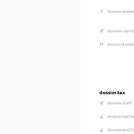
dossier.addre
dossier.capita
dossier.kveds
dossier.tax
dossier.staff
dossier.taxD
dossier.esvD