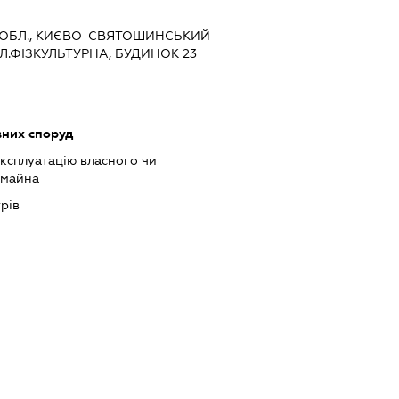
КА ОБЛ., КИЄВО-СВЯТОШИНСЬКИЙ
УЛ.ФІЗКУЛЬТУРНА, БУДИНОК 23
них споруд
ксплуатацію власного чи
 майна
рів