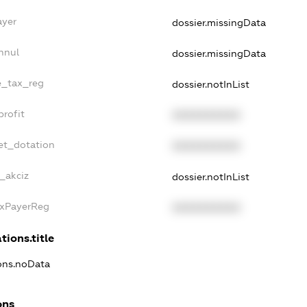
ayer
dossier.missingData
nnul
dossier.missingData
le_tax_reg
dossier.notInList
profit
XXXXXXXXXX
et_dotation
XXXXXXXXXX
e_akciz
dossier.notInList
axPayerReg
XXXXXXXXXX
tions.title
ions.noData
ons