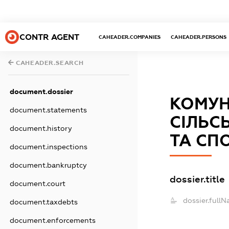
CONTR AGENT
CAHEADER.COMPANIES
CAHEADER.PERSONS
CAHEADER.SEARCH
document.dossier
КОМУН
document.statements
СІЛЬС
document.history
ТА СП
document.inspections
document.bankruptcy
dossier.title
document.court
dossier.fullN
document.taxdebts
document.enforcements