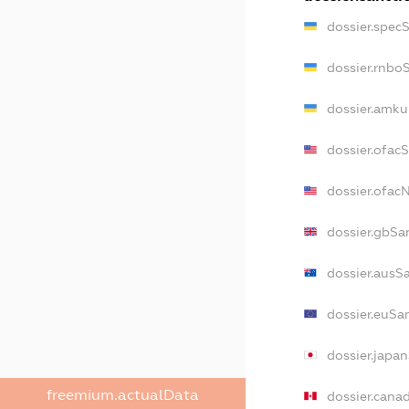
dossier.spec
dossier.rnbo
dossier.amku
dossier.ofac
dossier.ofa
dossier.gbSa
dossier.ausS
dossier.euSa
dossier.japa
freemium.actualData
dossier.cana