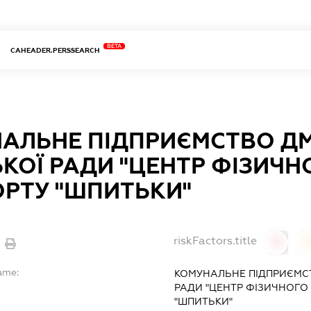
BETA
CAHEADER.PERSSEARCH
АЛЬНЕ ПІДПРИЄМСТВО ДМ
ЬКОЇ РАДИ "ЦЕНТР ФІЗИЧ
ОРТУ "ШПИТЬКИ"
riskFactors.title
0
ame:
КОМУНАЛЬНЕ ПІДПРИЄМСТ
РАДИ "ЦЕНТР ФІЗИЧНОГО
"ШПИТЬКИ"