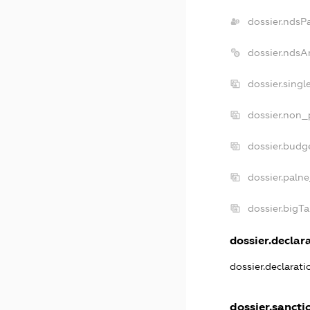
dossier.ndsP
dossier.ndsA
dossier.sing
dossier.non_
dossier.budg
dossier.paln
dossier.bigT
dossier.declara
dossier.declarat
dossier.sancti