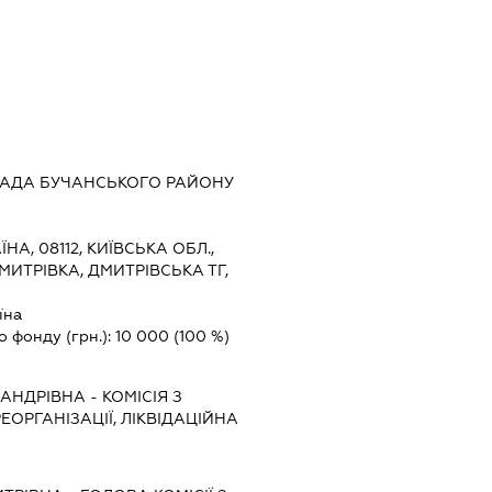
РАДА БУЧАНСЬКОГО РАЙОНУ
ЇНА, 08112, КИЇВСЬКА ОБЛ.,
МИТРІВКА, ДМИТРІВСЬКА ТГ,
їна
о фонду (грн.):
10 000
(100 %)
САНДРІВНА
-
КОМІСІЯ З
ЕОРГАНІЗАЦІЇ, ЛІКВІДАЦІЙНА