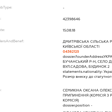
ubType:
-
:
42398646
te:
15.08.18
dersAndBenef:
ДМИТРІВСЬКА СІЛЬСЬКА 
КИЇВСЬКОЇ ОБЛАСТІ
04362125
dossier.founderAddress
УКРА
БУЧАНСЬКИЙ Р-Н, СЕЛО Д
ВУЛ.САДОВА, БУДИНОК 2
statements.nationality:
Укра
Розмір внеску до статутног
:
СЕМИКІНА ОКСАНА ОЛЕК
ПРИПИНЕННЯ (КОМІСІЯ З Р
КОМІСІЯ)
dossier.position -