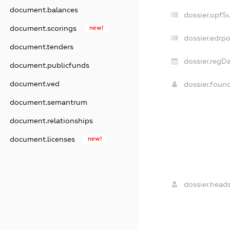
document.balances
dossier.opfS
document.scorings
new!
dossier.edrpo
document.tenders
dossier.regDa
document.publicfunds
document.ved
dossier.foun
document.semantrum
document.relationships
document.licenses
new!
dossier.heads