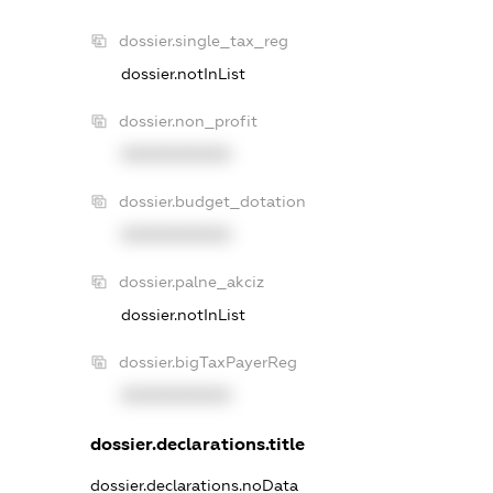
dossier.single_tax_reg
dossier.notInList
dossier.non_profit
XXXXXXXXXX
dossier.budget_dotation
XXXXXXXXXX
dossier.palne_akciz
dossier.notInList
dossier.bigTaxPayerReg
XXXXXXXXXX
dossier.declarations.title
dossier.declarations.noData