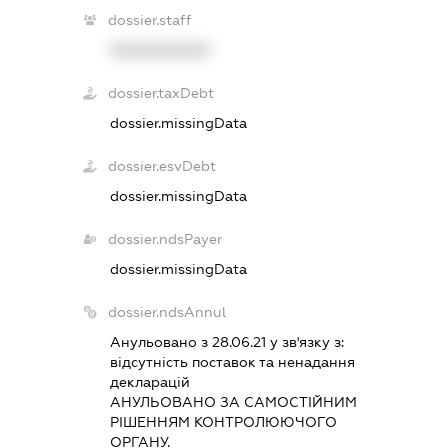
dossier.staff
XXXXXXXXXX
dossier.taxDebt
dossier.missingData
dossier.esvDebt
dossier.missingData
dossier.ndsPayer
dossier.missingData
dossier.ndsAnnul
Анульовано з 28.06.21 у зв'язку з:
вiдсутнiсть поставок та ненадання
декларацiй
АНУЛЬОВАНО ЗА САМОСТIЙНИМ
РIШЕННЯМ КОНТРОЛЮЮЧОГО
ОРГАНУ.