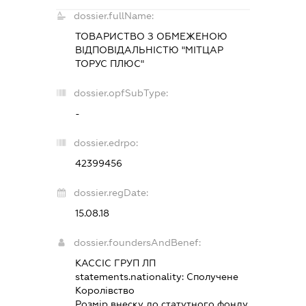
dossier.fullName:
ТОВАРИСТВО З ОБМЕЖЕНОЮ
ВІДПОВІДАЛЬНІСТЮ "МІТЦАР
ТОРУС ПЛЮС"
dossier.opfSubType:
-
dossier.edrpo:
42399456
dossier.regDate:
15.08.18
dossier.foundersAndBenef:
КАССІС ГРУП ЛП
statements.nationality:
Сполучене
Королівство
Розмір внеску до статутного фонду