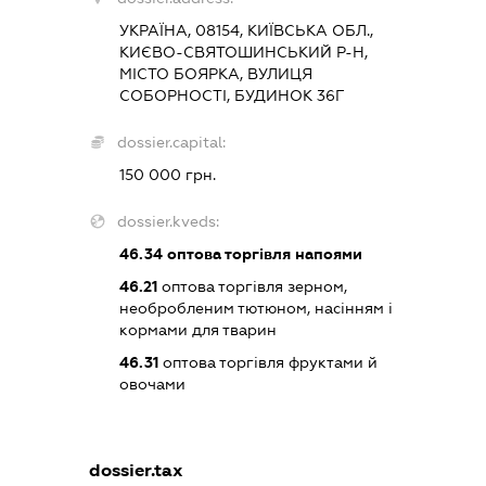
УКРАЇНА, 08154, КИЇВСЬКА ОБЛ.,
КИЄВО-СВЯТОШИНСЬКИЙ Р-Н,
МІСТО БОЯРКА, ВУЛИЦЯ
СОБОРНОСТІ, БУДИНОК 36Г
dossier.capital:
150 000 грн.
dossier.kveds:
46.34
оптова торгівля напоями
46.21
оптова торгівля зерном,
необробленим тютюном, насінням і
кормами для тварин
46.31
оптова торгівля фруктами й
овочами
dossier.tax