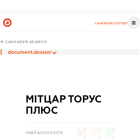
CAHEADER.GETTEST
CAHEADER.SEARCH
document.dossier
МІТЦАР ТОРУС
ПЛЮС
riskFactors.title
0
0
0