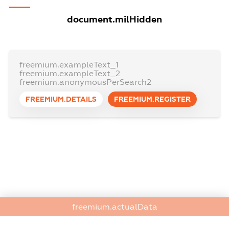
document.milHidden
freemium.exampleText_1
freemium.exampleText_2
freemium.anonymousPerSearch2
FREEMIUM.DETAILS
FREEMIUM.REGISTER
freemium.actualData