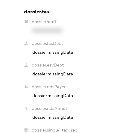
dossier.tax
dossier.staff
XXXXXXXXXX
dossier.taxDebt
dossier.missingData
dossier.esvDebt
dossier.missingData
dossier.ndsPayer
dossier.missingData
dossier.ndsAnnul
dossier.missingData
dossier.single_tax_reg