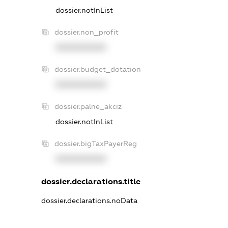
dossier.notInList
dossier.non_profit
XXXXXXXXXX
dossier.budget_dotation
XXXXXXXXXX
dossier.palne_akciz
dossier.notInList
dossier.bigTaxPayerReg
XXXXXXXXXX
dossier.declarations.title
dossier.declarations.noData