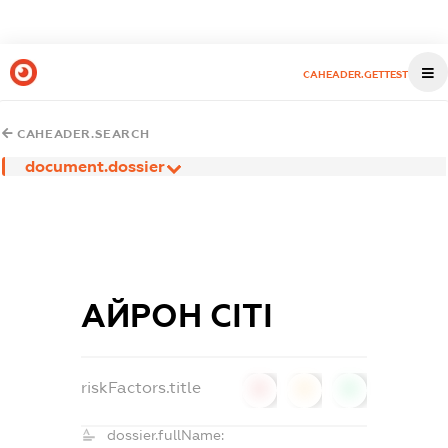
CAHEADER.GETTEST
CAHEADER.SEARCH
document.dossier
АЙРОН СІТІ
riskFactors.title
0
0
0
dossier.fullName: