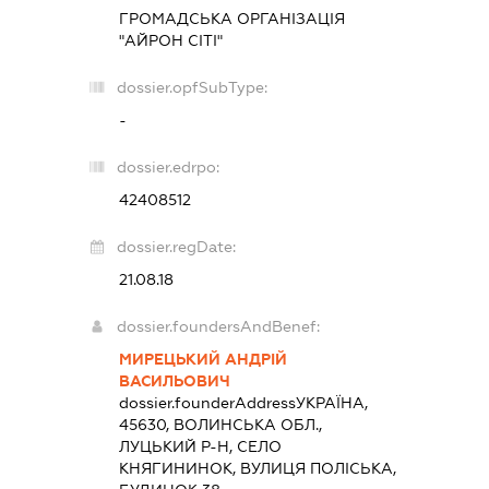
ГРОМАДСЬКА ОРГАНІЗАЦІЯ
"АЙРОН СІТІ"
dossier.opfSubType:
-
dossier.edrpo:
42408512
dossier.regDate:
21.08.18
dossier.foundersAndBenef:
МИРЕЦЬКИЙ АНДРІЙ
ВАСИЛЬОВИЧ
dossier.founderAddress
УКРАЇНА,
45630, ВОЛИНСЬКА ОБЛ.,
ЛУЦЬКИЙ Р-Н, СЕЛО
КНЯГИНИНОК, ВУЛИЦЯ ПОЛІСЬКА,