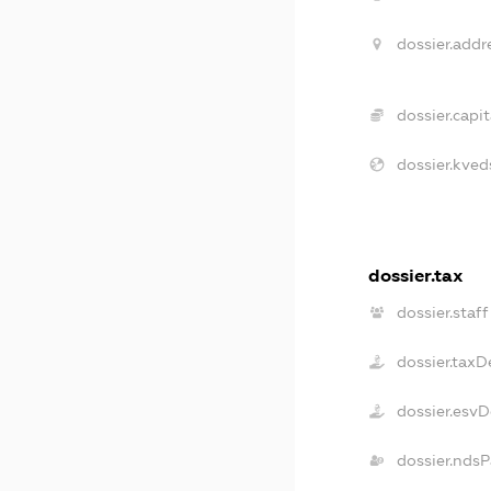
dossier.addr
dossier.capit
dossier.kved
dossier.tax
dossier.staff
dossier.taxD
dossier.esv
dossier.ndsP