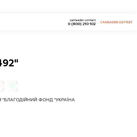
caHeader.contact
CAHEADER.GETTEST
0 (800) 210 102
92"
0
0
Я "БЛАГОДІЙНИЙ ФОНД "УКРАЇНА