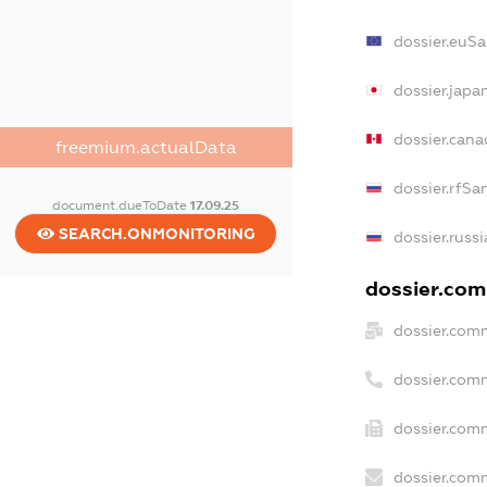
dossier.euSa
dossier.japa
dossier.can
freemium.actualData
dossier.rfSa
document.dueToDate
17.09.25
SEARCH.ONMONITORING
dossier.russ
dossier.comm
dossier.com
dossier.com
dossier.comm
dossier.comm