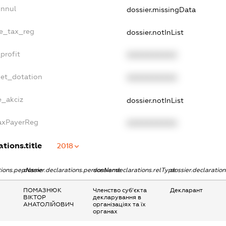
Annul
dossier.missingData
le_tax_reg
dossier.notInList
profit
XXXXXXXXXX
get_dotation
XXXXXXXXXX
e_akciz
dossier.notInList
TaxPayerReg
XXXXXXXXXX
ations.title
2018
ations.pepName
dossier.declarations.personName
dossier.declarations.relType
dossier.declaratio
ПОМАЗНЮК
Членство суб’єкта
Декларант
ВІКТОР
декларування в
АНАТОЛІЙОВИЧ
організаціях та їх
органах