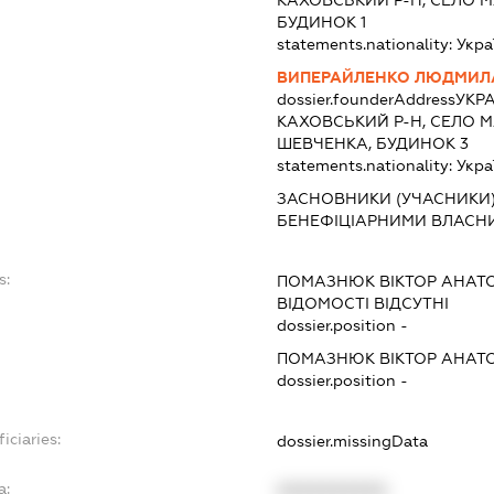
БУДИНОК 1
statements.nationality:
Укра
ВИПЕРАЙЛЕНКО ЛЮДМИЛА
dossier.founderAddress
УКРА
КАХОВСЬКИЙ Р-Н, СЕЛО 
ШЕВЧЕНКА, БУДИНОК 3
statements.nationality:
Укра
ЗАСНОВНИКИ (УЧАСНИКИ)
БЕНЕФІЦІАРНИМИ ВЛАСН
s:
ПОМАЗНЮК ВІКТОР АНАТ
ВІДОМОСТІ ВІДСУТНІ
dossier.position -
ПОМАЗНЮК ВІКТОР АНАТ
dossier.position -
iciaries:
dossier.missingData
a:
XXXXXXXXXX