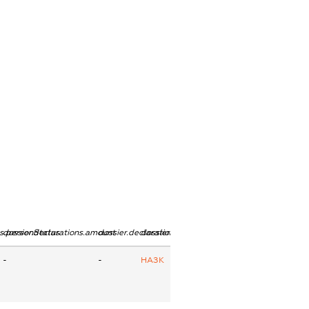
ns.personStatus
dossier.declarations.amount
dossier.declarations.currency
dossier.declarations.source
-
-
НАЗК