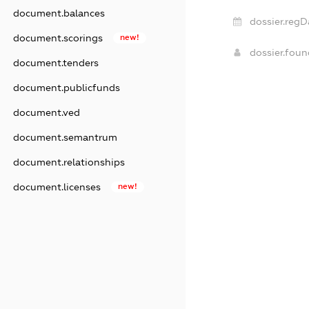
document.balances
dossier.regD
document.scorings
new!
dossier.fou
document.tenders
document.publicfunds
document.ved
document.semantrum
document.relationships
document.licenses
new!