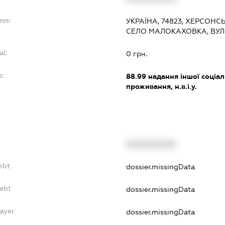
ess:
УКРАЇНА, 74823, ХЕРСОНС
СЕЛО МАЛОКАХОВКА, ВУЛ
al:
0 грн.
s:
88.99
надання іншої соціал
проживання, н.в.і.у.
XXXXXXXXXX
ebt
dossier.missingData
Debt
dossier.missingData
ayer
dossier.missingData