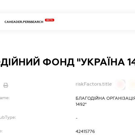
BETA
CAHEADER.PERSSEARCH
ДІЙНИЙ ФОНД "УКРАЇНА 14
riskFactors.title
0
Name:
БЛАГОДІЙНА ОРГАНІЗАЦІ
1492"
SubType:
-
o:
42415776