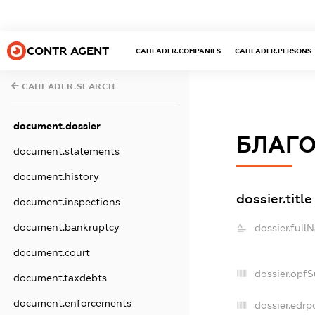
CONTR AGENT
CAHEADER.COMPANIES
CAHEADER.PERSONS
CAHEADER.SEARCH
document.dossier
БЛАГО
document.statements
document.history
dossier.title
document.inspections
document.bankruptcy
dossier.full
document.court
dossier.opf
document.taxdebts
document.enforcements
dossier.edrp