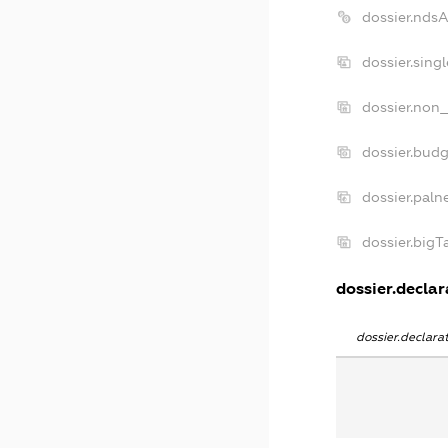
dossier.nds
dossier.sing
dossier.non_
dossier.bud
dossier.paln
dossier.big
dossier.declar
dossier.declar